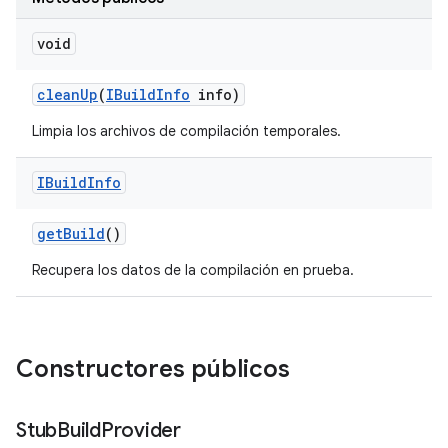
void
clean
Up
(
IBuild
Info
info)
Limpia los archivos de compilación temporales.
IBuild
Info
get
Build
()
Recupera los datos de la compilación en prueba.
Constructores públicos
Stub
Build
Provider