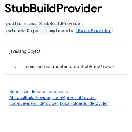
Stub
Build
Provider
public class StubBuildProvider
extends Object
implements
IBuildProvider
java.lang.Object
↳
com.android.tradefed.build.StubBuildProvider
Subclases directas conocidas
AbLocalBuildProvider
,
LocalAppBuildProvider
,
LocalDeviceBuildProvider
,
LocalFolderBuildProvider