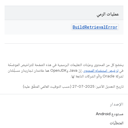
عمليات الرمي
Build
Retrieval
Error
يخضع كل من المحتوى وعيّنات التعليمات البرمجية في هذه الصفحة للتراخيص الموضحّة
في
ترخيص استخدام المحتوى
. إنّ Java وOpenJDK هما علامتان تجاريتان مسجَّلتان
لشركة Oracle و/أو الشركات التابعة لها.
تاريخ التعديل الأخير: 2025-07-27 (حسب التوقيت العالمي المتفَّق عليه)
الإصدار
مستودع Android
المتطلّبات