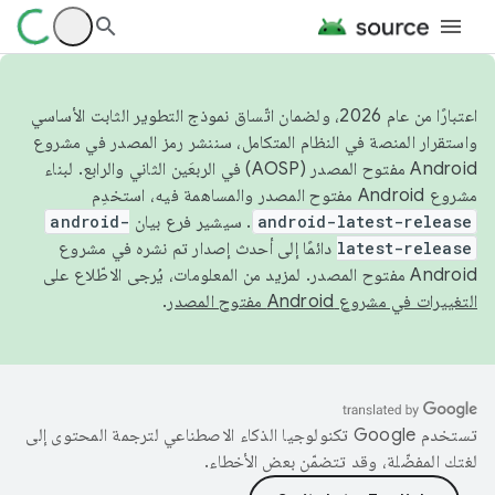
اعتبارًا من عام 2026، ولضمان اتّساق نموذج التطوير الثابت الأساسي
واستقرار المنصة في النظام المتكامل، سننشر رمز المصدر في مشروع
Android مفتوح المصدر (AOSP) في الربعَين الثاني والرابع. لبناء
مشروع Android مفتوح المصدر والمساهمة فيه، استخدِم
android-latest-release
. سيشير فرع بيان
android-
latest-release
دائمًا إلى أحدث إصدار تم نشره في مشروع
Android مفتوح المصدر. لمزيد من المعلومات، يُرجى الاطّلاع على
التغييرات في مشروع Android مفتوح المصدر
.
تستخدم Google تكنولوجيا الذكاء الاصطناعي لترجمة المحتوى إلى
لغتك المفضّلة، وقد تتضمّن بعض الأخطاء.