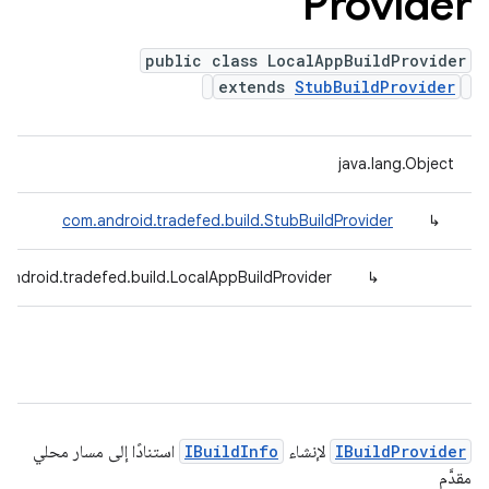
Provider
public class LocalAppBuildProvider
extends
StubBuildProvider
java.lang.Object
com.android.tradefed.build.StubBuildProvider
↳
android.tradefed.build.LocalAppBuildProvider
↳
IBuildProvider
لإنشاء
IBuildInfo
استنادًا إلى مسار محلي
مقدَّم