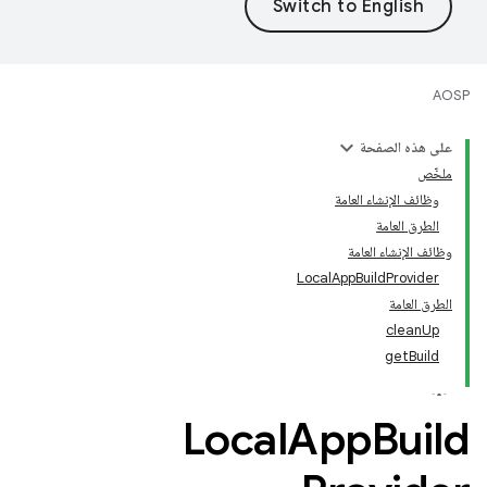
AOSP
على هذه الصفحة
ملخّص
وظائف الإنشاء العامة
الطرق العامة
وظائف الإنشاء العامة
LocalAppBuildProvider
الطرق العامة
cleanUp
getBuild
Local
App
Build