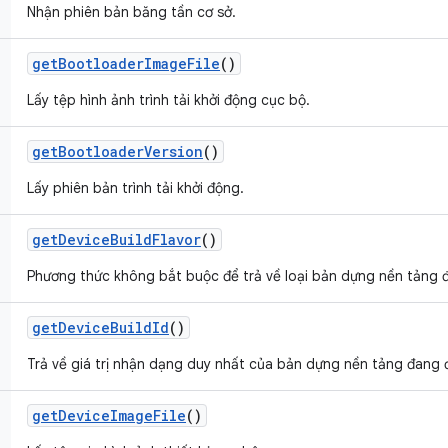
Nhận phiên bản băng tần cơ sở.
get
Bootloader
Image
File
()
Lấy tệp hình ảnh trình tải khởi động cục bộ.
get
Bootloader
Version
()
Lấy phiên bản trình tải khởi động.
get
Device
Build
Flavor
()
Phương thức không bắt buộc để trả về loại bản dựng nền tảng 
get
Device
Build
Id
()
Trả về giá trị nhận dạng duy nhất của bản dựng nền tảng đang 
get
Device
Image
File
()