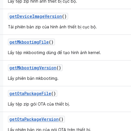
Lấy tệp zip hình ảnh thiết bị cục bộ.
get
Device
Image
Version
()
Tải phiên bản zip của hình ảnh thiết bị cục bộ.
get
Mkbootimg
File
()
Lấy tệp mkbootimg dùng để tạo hình ảnh kernel.
get
Mkbootimg
Version
()
Lấy phiên bản mkbootimg.
get
Ota
Package
File
()
Lấy tệp zip gói OTA của thiết bị.
get
Ota
Package
Version
()
Lấy phiên bản zip của gói OTA trên thiết bị.