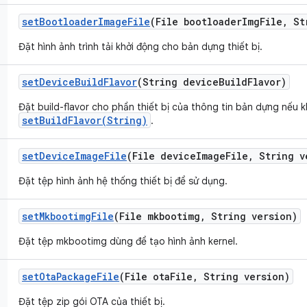
set
Bootloader
Image
File
(File bootloader
Img
File
,
Str
Đặt hình ảnh trình tải khởi động cho bản dựng thiết bị.
set
Device
Build
Flavor
(String device
Build
Flavor)
Đặt build-flavor cho phần thiết bị của thông tin bản dựng nếu k
setBuildFlavor(String)
.
set
Device
Image
File
(File device
Image
File
,
String v
Đặt tệp hình ảnh hệ thống thiết bị để sử dụng.
set
Mkbootimg
File
(File mkbootimg
,
String version)
Đặt tệp mkbootimg dùng để tạo hình ảnh kernel.
set
Ota
Package
File
(File ota
File
,
String version)
Đặt tệp zip gói OTA của thiết bị.