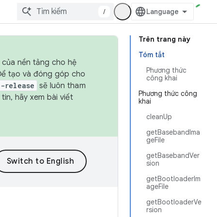
/
Trên trang này
Tóm tắt
h của nền tảng cho hệ
Phương thức
 Để tạo và đóng góp cho
công khai
t-release
sẽ luôn tham
Phương thức công
in, hãy xem bài viết
khai
cleanUp
getBasebandIma
geFile
getBasebandVer
sion
getBootloaderIm
ageFile
getBootloaderVe
rsion