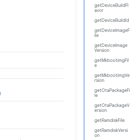
getDeviceBuildFl
avor
getDeviceBuildId
getDeviceImageF
ile
getDeviceImage
Version
getMkbootimgFil
e
getMkbootimgVe
rsion
getOtaPackageFi
o
le
getOtaPackageV
ersion
getRamdiskFile
getRamdiskVersi
on