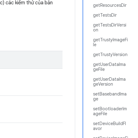
ộc) các kiểm thử của bản
getResourcesDir
getTestsDir
getTestsDirVersi
on
getTrustyImageFi
le
getTrustyVersion
getUserDataIma
geFile
getUserDataIma
geVersion
setBasebandIma
ge
setBootloaderIm
ageFile
setDeviceBuildFl
avor