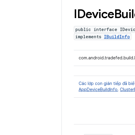
IDevice
Bui
public interface IDevi
implements
IBuildInfo
com.android.tradefed.build.
Các lớp con gián tiếp đã biế
AppDeviceBuildInfo
,
Cluster