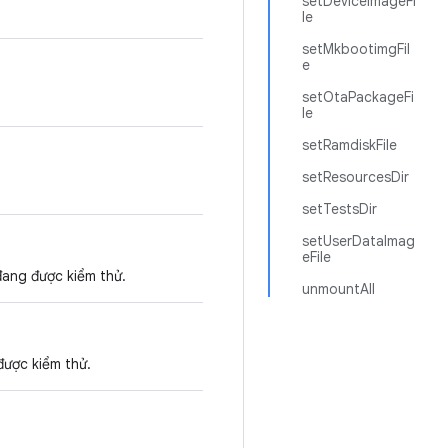
setDeviceImageFi
le
setMkbootimgFil
e
setOtaPackageFi
le
setRamdiskFile
setResourcesDir
setTestsDir
setUserDataImag
eFile
đang được kiểm thử.
unmountAll
được kiểm thử.