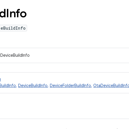
ld
Info
ceBuildInfo
IDeviceBuildInfo
t
BuildInfo
,
DeviceBuildInfo
,
DeviceFolderBuildInfo
,
OtaDeviceBuildInf