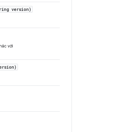
ing version)
hác với
ersion)