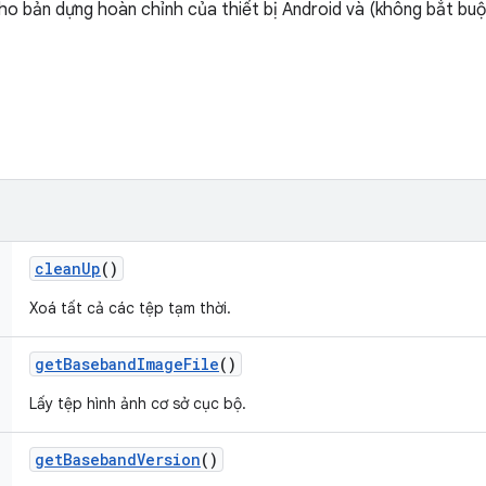
ho bản dựng hoàn chỉnh của thiết bị Android và (không bắt bu
clean
Up
()
Xoá tất cả các tệp tạm thời.
get
Baseband
Image
File
()
Lấy tệp hình ảnh cơ sở cục bộ.
get
Baseband
Version
()