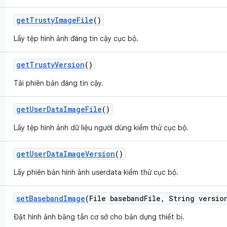
get
Trusty
Image
File
()
Lấy tệp hình ảnh đáng tin cậy cục bộ.
get
Trusty
Version
()
Tải phiên bản đáng tin cậy.
get
User
Data
Image
File
()
Lấy tệp hình ảnh dữ liệu người dùng kiểm thử cục bộ.
get
User
Data
Image
Version
()
Lấy phiên bản hình ảnh userdata kiểm thử cục bộ.
set
Baseband
Image
(File baseband
File
,
String versio
Đặt hình ảnh băng tần cơ sở cho bản dựng thiết bị.