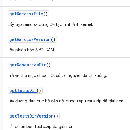
get
Ramdisk
File
()
Lấy tệp ramdisk dùng để tạo hình ảnh kernel.
get
Ramdisk
Version
()
Lấy phiên bản ổ đĩa RAM.
get
Resources
Dir
()
Trả về thư mục chứa một số tài nguyên đã tải xuống.
get
Tests
Dir
()
Lấy đường dẫn cục bộ đến nội dung tệp tests.zip đã giải nén.
get
Tests
Dir
Version
()
Tải phiên bản tests.zip đã giải nén.