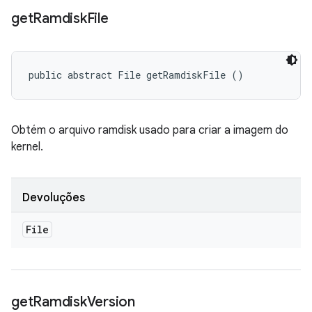
get
Ramdisk
File
public abstract File getRamdiskFile ()
Obtém o arquivo ramdisk usado para criar a imagem do
kernel.
Devoluções
File
get
Ramdisk
Version