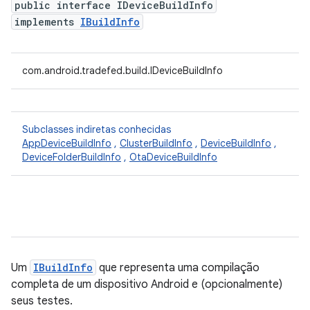
public interface IDeviceBuildInfo
implements
IBuildInfo
com.android.tradefed.build.IDeviceBuildInfo
Subclasses indiretas conhecidas
AppDeviceBuildInfo
,
ClusterBuildInfo
,
DeviceBuildInfo
,
DeviceFolderBuildInfo
,
OtaDeviceBuildInfo
Um
IBuildInfo
que representa uma compilação
completa de um dispositivo Android e (opcionalmente)
seus testes.