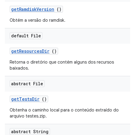
get
Ramdisk
Version
()
Obtém a versão do ramdisk.
default File
get
Resources
Dir
()
Retorna o diretório que contém alguns dos recursos
baixados.
abstract File
get
Tests
Dir
()
Obtenha o caminho local para o conteúdo extraído do
arquivo testes.zip.
abstract String