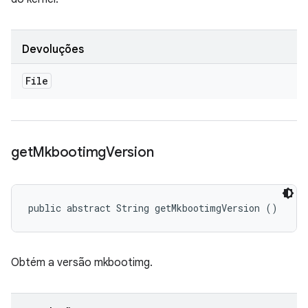
Devoluções
File
get
Mkbootimg
Version
public abstract String getMkbootimgVersion ()
Obtém a versão mkbootimg.