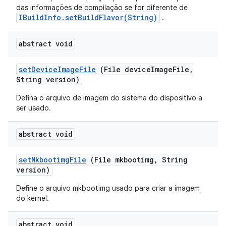
das informações de compilação se for diferente de
IBuildInfo.setBuildFlavor(String)
.
abstract void
set
Device
Image
File
(File device
Image
File
,
String version)
Defina o arquivo de imagem do sistema do dispositivo a
ser usado.
abstract void
set
Mkbootimg
File
(File mkbootimg
,
String
version)
Define o arquivo mkbootimg usado para criar a imagem
do kernel.
abstract void