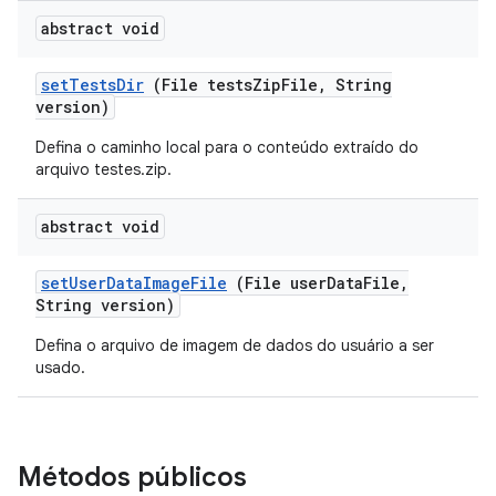
abstract void
set
Tests
Dir
(File tests
Zip
File
,
String
version)
Defina o caminho local para o conteúdo extraído do
arquivo testes.zip.
abstract void
set
User
Data
Image
File
(File user
Data
File
,
String version)
Defina o arquivo de imagem de dados do usuário a ser
usado.
Métodos públicos