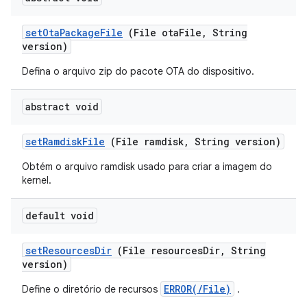
set
Ota
Package
File
(File ota
File
,
String
version)
Defina o arquivo zip do pacote OTA do dispositivo.
abstract void
set
Ramdisk
File
(File ramdisk
,
String version)
Obtém o arquivo ramdisk usado para criar a imagem do
kernel.
default void
set
Resources
Dir
(File resources
Dir
,
String
version)
ERROR(/File)
Define o diretório de recursos
.