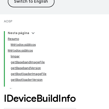
AOSP
Nesta página
Resumo
Métodos públicos
Métodos públicos
limpar
getBasebandImageFile
getBasebandVersion
getBootloaderImageFile
getBootloaderVersion
IDevice
Build
Info