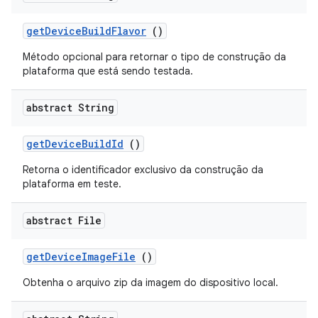
get
Device
Build
Flavor
()
Método opcional para retornar o tipo de construção da
plataforma que está sendo testada.
abstract String
get
Device
Build
Id
()
Retorna o identificador exclusivo da construção da
plataforma em teste.
abstract File
get
Device
Image
File
()
Obtenha o arquivo zip da imagem do dispositivo local.