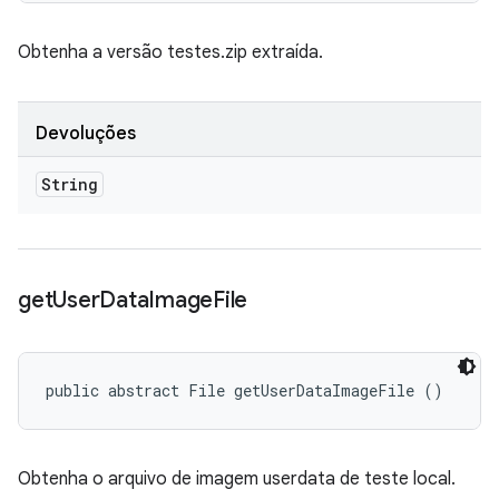
Obtenha a versão testes.zip extraída.
Devoluções
String
get
User
Data
Image
File
public abstract File getUserDataImageFile ()
Obtenha o arquivo de imagem userdata de teste local.