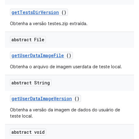
get
Tests
Dir
Version
()
Obtenha a versão testes.zip extraída.
abstract File
get
User
Data
Image
File
()
Obtenha o arquivo de imagem userdata de teste local.
abstract String
get
User
Data
Image
Version
()
Obtenha a versão da imagem de dados do usuário de
teste local.
abstract void