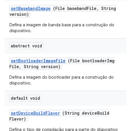
set
Baseband
Image
(File baseband
File
,
String
version)
Defina a imagem de banda base para a construção do
dispositivo.
abstract void
set
Bootloader
Image
File
(File bootloader
Img
File
,
String version)
Defina a imagem do bootloader para a construção do
dispositivo.
default void
set
Device
Build
Flavor
(String device
Build
Flavor)
Defina o tipo de compilação para a parte do dispositivo