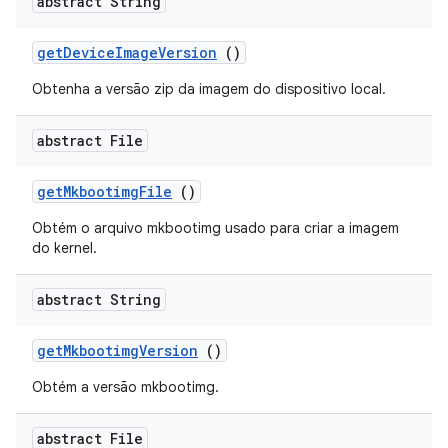
abstract String
get
Device
Image
Version
()
Obtenha a versão zip da imagem do dispositivo local.
abstract File
get
Mkbootimg
File
()
Obtém o arquivo mkbootimg usado para criar a imagem
do kernel.
abstract String
get
Mkbootimg
Version
()
Obtém a versão mkbootimg.
abstract File