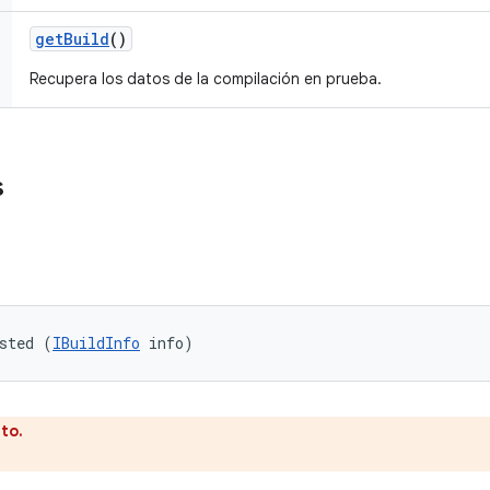
get
Build
()
Recupera los datos de la compilación en prueba.
s
sted (
IBuildInfo
 info)
to.