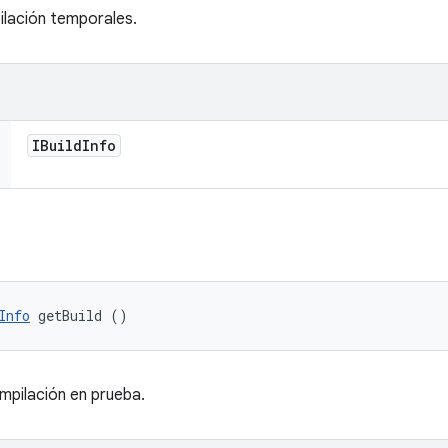
ilación temporales.
IBuild
Info
Info
 getBuild ()
mpilación en prueba.