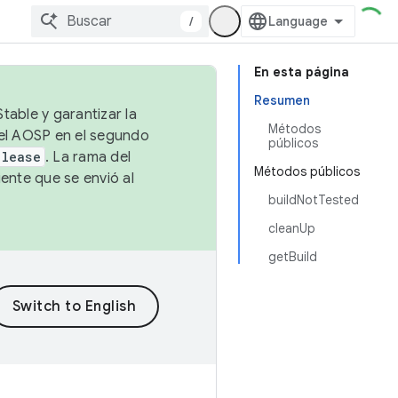
/
En esta página
Resumen
table y garantizar la
Métodos
 el AOSP en el segundo
públicos
elease
. La rama del
Métodos públicos
ente que se envió al
buildNotTested
cleanUp
getBuild