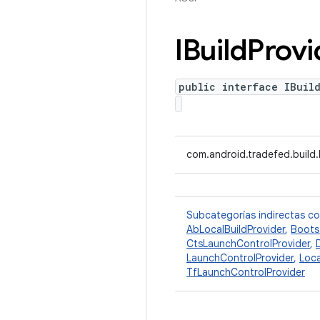
IBuild
Provi
public interface IBuil
com.android.tradefed.build.
Subcategorías indirectas c
AbLocalBuildProvider
,
Boots
CtsLaunchControlProvider
,
LaunchControlProvider
,
Loca
TfLaunchControlProvider