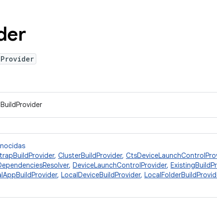
der
dProvider
IBuildProvider
onocidas
trapBuildProvider
,
ClusterBuildProvider
,
CtsDeviceLaunchControlPro
DependenciesResolver
,
DeviceLaunchControlProvider
,
ExistingBuildP
lAppBuildProvider
,
LocalDeviceBuildProvider
,
LocalFolderBuildProvid