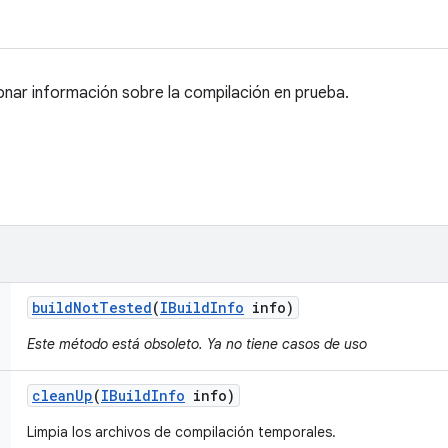
nar información sobre la compilación en prueba.
build
Not
Tested
(
IBuild
Info
info)
Este método está obsoleto. Ya no tiene casos de uso
clean
Up
(
IBuild
Info
info)
Limpia los archivos de compilación temporales.