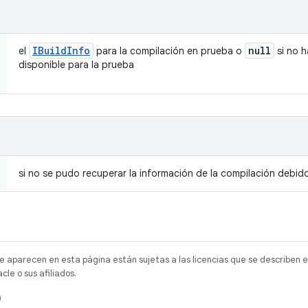
IBuild
Info
null
el
para la compilación en prueba o
si no h
disponible para la prueba
si no se pudo recuperar la información de la compilación debid
e aparecen en esta página están sujetas a las licencias que se describen e
e o sus afiliados.
)