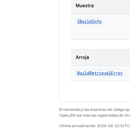
Muestra
IBuild
Info
Arroja
Build
Retrieval
Error
El contenido y las muestras de código qu
OpenJDK son marcas registradas de Oracl
Última actualización: 2026-06-22 (UTC