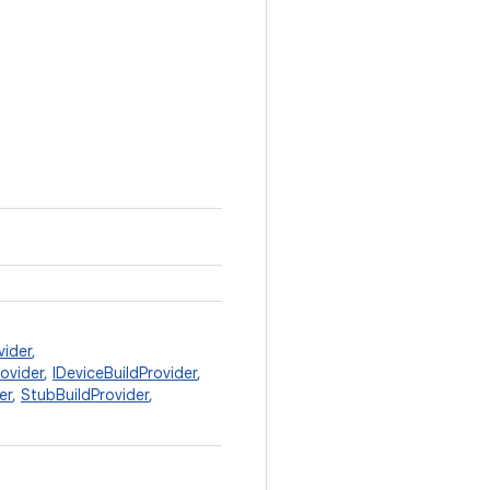
vider
,
rovider
,
IDeviceBuildProvider
,
er
,
StubBuildProvider
,