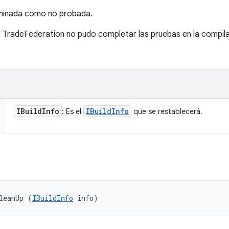
rminada como no probada.
e TradeFederation no pudo completar las pruebas en la compil
IBuild
Info
IBuild
Info
: Es el
que se restablecerá.
leanUp (
IBuildInfo
 info)