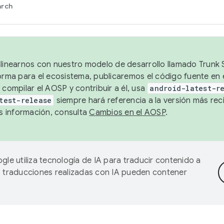
arch
alinearnos con nuestro modelo de desarrollo llamado Trunk S
forma para el ecosistema, publicaremos el código fuente en
 compilar el AOSP y contribuir a él, usa
android-latest-r
test-release
siempre hará referencia a la versión más reci
 información, consulta
Cambios en el AOSP
.
gle utiliza tecnología de IA para traducir contenido a
as traducciones realizadas con IA pueden contener