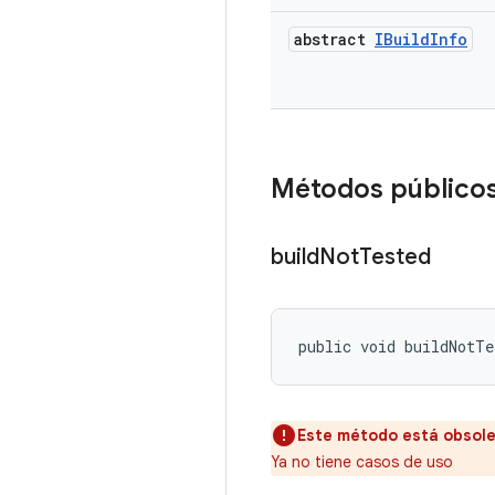
abstract
IBuild
Info
Métodos público
build
Not
Tested
public void buildNotTe
Este método está obsole
Ya no tiene casos de uso