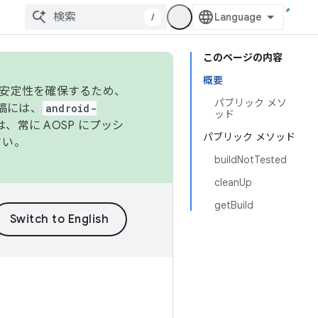
/
このページの内容
概要
の安定性を確保するため、
パブリック メソ
投稿には、
android-
ッド
、常に AOSP にプッシ
パブリック メソッド
さい。
buildNotTested
cleanUp
getBuild