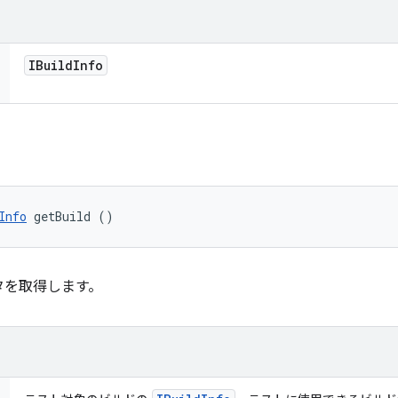
IBuild
Info
Info
 getBuild ()
タを取得します。