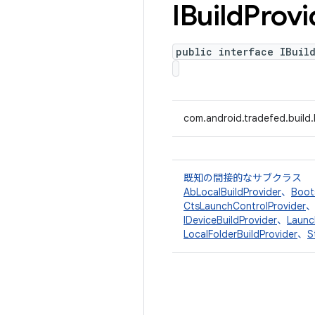
IBuild
Provi
public interface IBuil
com.android.tradefed.build.
既知の間接的なサブクラス
AbLocalBuildProvider
、
Boot
CtsLaunchControlProvider
IDeviceBuildProvider
、
Launc
LocalFolderBuildProvider
、
S