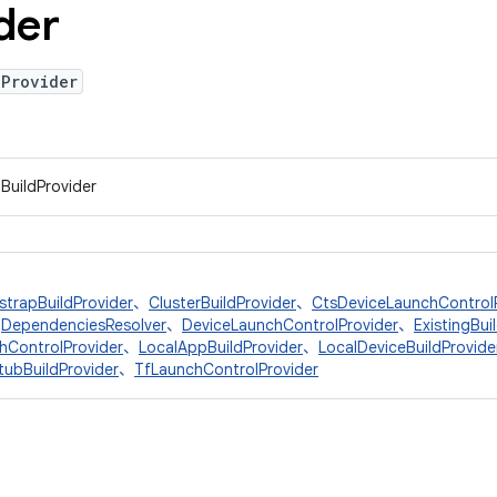
der
dProvider
IBuildProvider
strapBuildProvider
、
ClusterBuildProvider
、
CtsDeviceLaunchControl
、
DependenciesResolver
、
DeviceLaunchControlProvider
、
ExistingBui
hControlProvider
、
LocalAppBuildProvider
、
LocalDeviceBuildProvide
tubBuildProvider
、
TfLaunchControlProvider