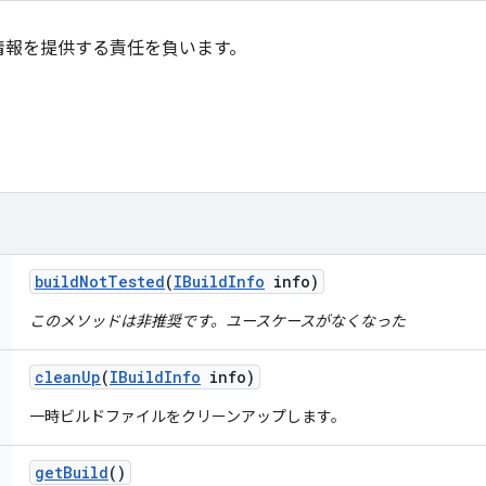
情報を提供する責任を負います。
build
Not
Tested
(
IBuild
Info
info)
このメソッドは非推奨です。ユースケースがなくなった
clean
Up
(
IBuild
Info
info)
一時ビルドファイルをクリーンアップします。
get
Build
()