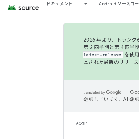
ドキュメント
Android ソース
2026 年より、トラ
第 2 四半期と第 4 四
latest-release
を使用
ュされた最新のリリース
Go
翻訳しています。AI 
AOSP