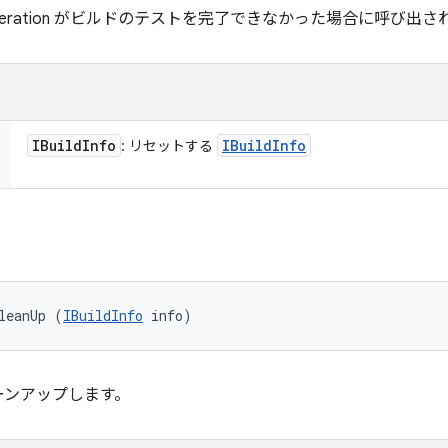
ederation がビルドのテストを完了できなかった場合に呼び出さ
IBuild
Info
IBuild
Info
: リセットする
leanUp (
IBuildInfo
 info)
ーンアップします。