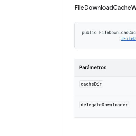
File
Download
Cache
W
public FileDownloadCac
IFileD
Parámetros
cache
Dir
delegate
Downloader