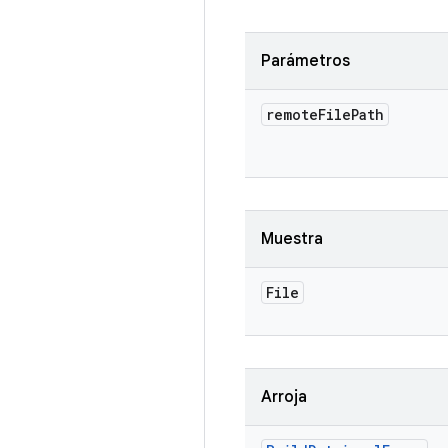
Parámetros
remote
File
Path
Muestra
File
Arroja