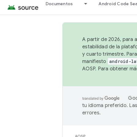
Documentos
Android Code Se
A partir de 2026, para 
estabilidad de la plata
y cuarto trimestre. Para
manifiesto
android-la
AOSP. Para obtener más
Goo
tu idioma preferido. L
errores.
AOSP