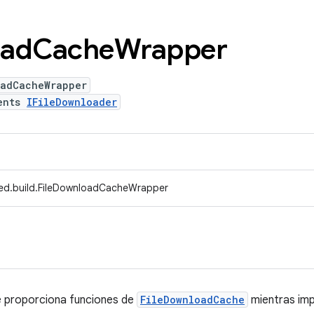
ad
Cache
Wrapper
oadCacheWrapper
ents
IFileDownloader
ed.build.FileDownloadCacheWrapper
e proporciona funciones de
FileDownloadCache
mientras imp