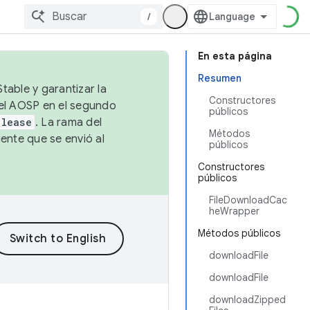
/
En esta página
Resumen
table y garantizar la
Constructores
 el AOSP en el segundo
públicos
elease
. La rama del
Métodos
ente que se envió al
públicos
Constructores
públicos
FileDownloadCac
heWrapper
Métodos públicos
downloadFile
downloadFile
downloadZipped