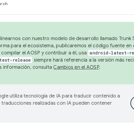
arch
alinearnos con nuestro modelo de desarrollo llamado Trunk S
forma para el ecosistema, publicaremos el código fuente en
 compilar el AOSP y contribuir a él, usa
android-latest-r
test-release
siempre hará referencia a la versión más reci
 información, consulta
Cambios en el AOSP
.
gle utiliza tecnología de IA para traducir contenido a
as traducciones realizadas con IA pueden contener