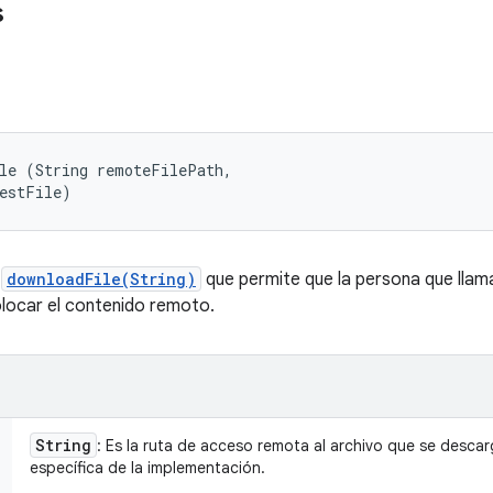
s
le (String remoteFilePath, 

destFile)
e
downloadFile(String)
que permite que la persona que llama
olocar el contenido remoto.
String
: Es la ruta de acceso remota al archivo que se descarg
específica de la implementación.