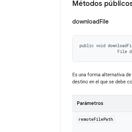
Métodos público
download
File
public void downloadFi
                File 
Es una forma alternativa d
destino en el que se debe c
Parámetros
remote
File
Path