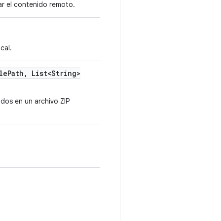
ar el contenido remoto.
cal.
le
Path
,
List<String>
ados en un archivo ZIP