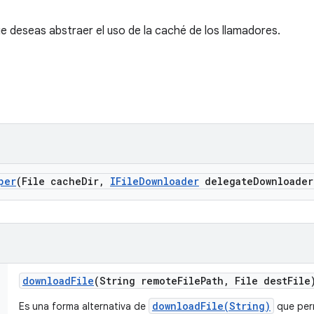
que deseas abstraer el uso de la caché de los llamadores.
per
(File cache
Dir
,
IFile
Downloader
delegate
Downloader
download
File
(String remote
File
Path
,
File dest
File
downloadFile(String)
Es una forma alternativa de
que per