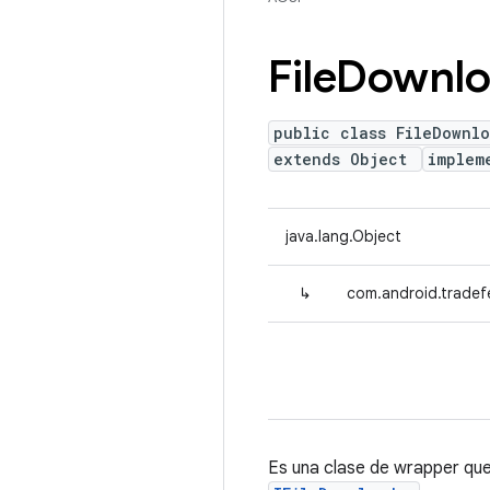
File
Downlo
public class FileDownl
extends Object
implem
java.lang.Object
↳
com.android.tradef
Es una clase de wrapper qu