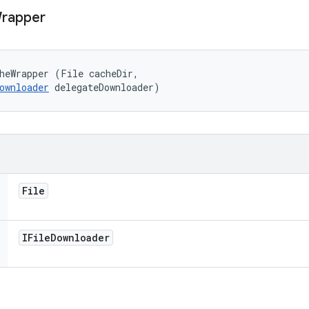
rapper
heWrapper (File cacheDir, 

ownloader
 delegateDownloader)
File
IFile
Downloader