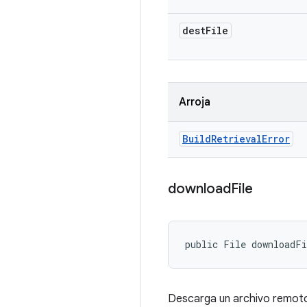
dest
File
Arroja
Build
Retrieval
Error
download
File
public File downloadF
Descarga un archivo remoto 