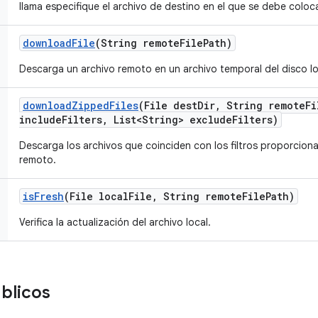
llama especifique el archivo de destino en el que se debe coloc
download
File
(String remote
File
Path)
Descarga un archivo remoto en un archivo temporal del disco lo
download
Zipped
Files
(File dest
Dir
,
String remote
Fi
include
Filters
,
List<String> exclude
Filters)
Descarga los archivos que coinciden con los filtros proporcion
remoto.
is
Fresh
(File local
File
,
String remote
File
Path)
Verifica la actualización del archivo local.
blicos