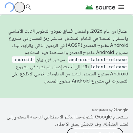
اعتبارًا من عام 2026، ولضمان اتّساق نموذج التطوير الثابت الأساسي
واستقرار المنصة في النظام المتكامل، سننشر رمز المصدر في مشروع
Android مفتوح المصدر (AOSP) في الربعَين الثاني والرابع. لبناء
مشروع Android مفتوح المصدر والمساهمة فيه، استخدِم
android-latest-release
. سيشير فرع بيان
android-
latest-release
دائمًا إلى أحدث إصدار تم نشره في مشروع
Android مفتوح المصدر. لمزيد من المعلومات، يُرجى الاطّلاع على
التغييرات في مشروع Android مفتوح المصدر
.
تستخدم Google تكنولوجيا الذكاء الاصطناعي لترجمة المحتوى إلى
لغتك المفضّلة، وقد تتضمّن بعض الأخطاء.