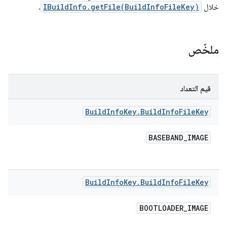
خلال
IBuildInfo.getFile(BuildInfoFileKey)
.
ملخّص
قيم التعداد
Build
Info
Key
.
Build
Info
File
Key
BASEBAND
_
IMAGE
Build
Info
Key
.
Build
Info
File
Key
BOOTLOADER
_
IMAGE