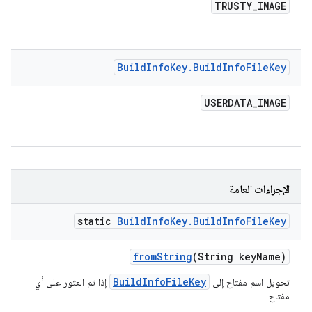
TRUSTY
_
IMAGE
Build
Info
Key
.
Build
Info
File
Key
USERDATA
_
IMAGE
الإجراءات العامة
static
Build
Info
Key
.
Build
Info
File
Key
from
String
(String key
Name)
BuildInfoFileKey
تحويل اسم مفتاح إلى
إذا تم العثور على أي
مفتاح