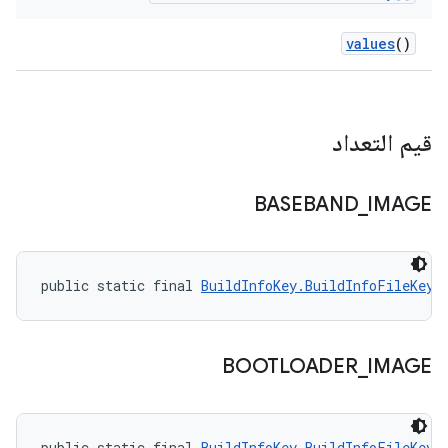
values
()
قيم التعداد
BASEBAND
_
IMAGE
public static final 
BuildInfoKey.BuildInfoFileKey
 
BOOTLOADER
_
IMAGE
public static final 
BuildInfoKey.BuildInfoFileKey
 