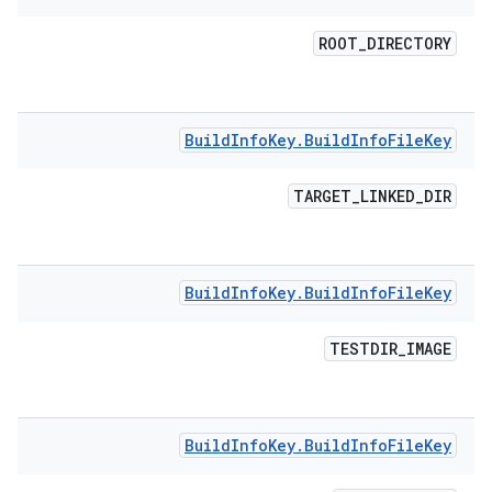
ROOT
_
DIRECTORY
Build
Info
Key
.
Build
Info
File
Key
TARGET
_
LINKED
_
DIR
Build
Info
Key
.
Build
Info
File
Key
TESTDIR
_
IMAGE
Build
Info
Key
.
Build
Info
File
Key