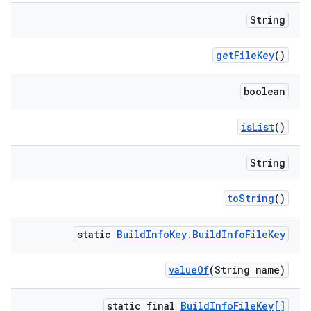
String
get
File
Key
()
boolean
is
List
()
String
to
String
()
static
Build
Info
Key
.
Build
Info
File
Key
value
Of
(String name)
static final
Build
Info
File
Key[]