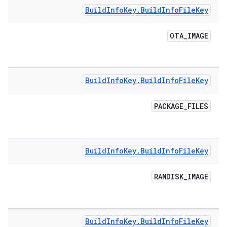
Build
Info
Key
.
Build
Info
File
Key
OTA
_
IMAGE
Build
Info
Key
.
Build
Info
File
Key
PACKAGE
_
FILES
Build
Info
Key
.
Build
Info
File
Key
RAMDISK
_
IMAGE
Build
Info
Key
.
Build
Info
File
Key