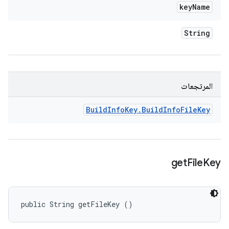
key
Name
String
المرتجعات
Build
Info
Key
.
Build
Info
File
Key
get
File
Key
public String getFileKey ()