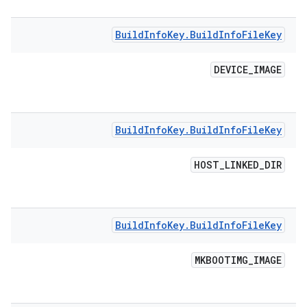
Build
Info
Key
.
Build
Info
File
Key
DEVICE
_
IMAGE
Build
Info
Key
.
Build
Info
File
Key
HOST
_
LINKED
_
DIR
Build
Info
Key
.
Build
Info
File
Key
MKBOOTIMG
_
IMAGE