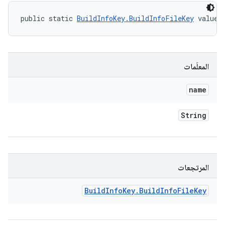
public static 
BuildInfoKey.BuildInfoFileKey
 valueO
المعلَمات
name
String
المرتجعات
Build
Info
Key
.
Build
Info
File
Key