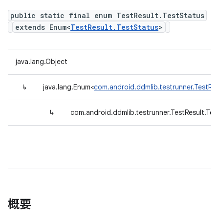
public static final enum TestResult.TestStatus
extends Enum<
TestResult.TestStatus
>
java.lang.Object
↳
java.lang.Enum<
com.android.ddmlib.testrunner.TestRes
↳
com.android.ddmlib.testrunner.TestResult.Tes
概要