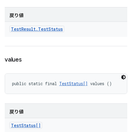
戻り値
Test
Result
.
Test
Status
values
public static final 
TestStatus[]
 values ()
戻り値
Test
Status[]