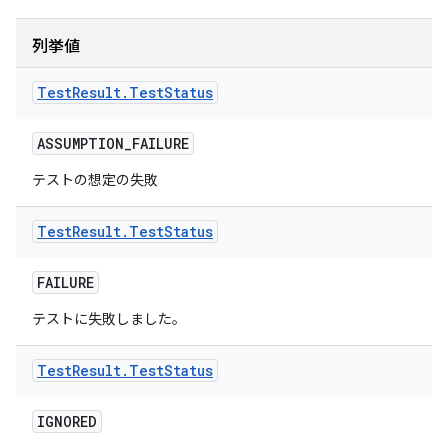
列挙値
Test
Result
.
Test
Status
ASSUMPTION
_
FAILURE
テストの想定の失敗
Test
Result
.
Test
Status
FAILURE
テストに失敗しました。
Test
Result
.
Test
Status
IGNORED