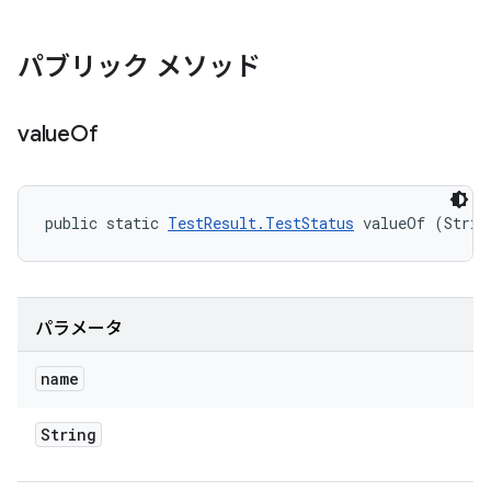
パブリック メソッド
value
Of
public static 
TestResult.TestStatus
 valueOf (Strin
パラメータ
name
String