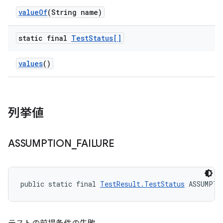
value
Of
(String name)
static final
Test
Status[]
values
()
列挙値
ASSUMPTION
_
FAILURE
public static final 
TestResult.TestStatus
 ASSUMPTI