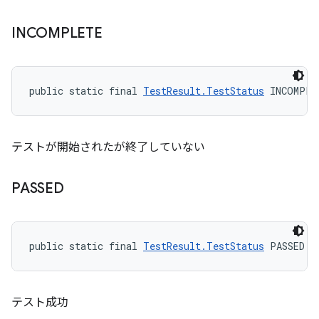
INCOMPLETE
public static final 
TestResult.TestStatus
 INCOMPLE
テストが開始されたが終了していない
PASSED
public static final 
TestResult.TestStatus
 PASSED
テスト成功