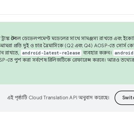
াঙ্ক স্টেবল ডেভেলপমেন্ট মডেলের সাথে সামঞ্জস্য রাখতে এবং ইকোসিস্ট
ে, আমরা প্রতি দুই ও চার ত্রৈমাসিকে (Q2 এবং Q4) AOSP-তে সোর্স
ান রাখতে,
android-latest-release
ব্যবহার করুন।
android
বদা AOSP-তে পুশ করা সর্বশেষ রিলিজটিকে রেফারেন্স করবে। আরও তথ্যের
এই পৃষ্ঠাটি
Cloud Translation API
অনুবাদ করেছে।