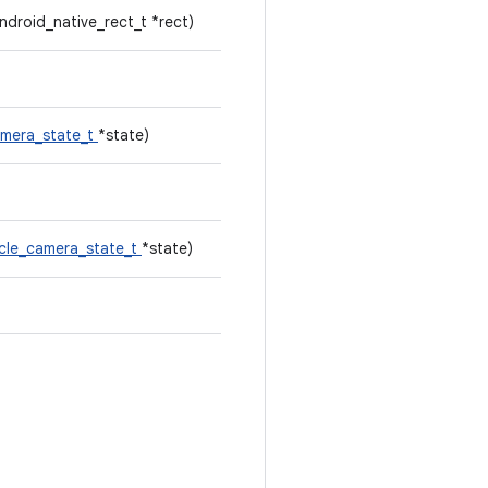
ndroid_native_rect_t *rect)
amera_state_t
*state)
icle_camera_state_t
*state)