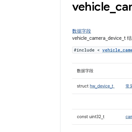
vehicle
_
ca
数据字段
vehicle_camera_device
#include <
vehicle_ca
数据字段
struct
hw_device_t
常
const uint32_t
ca