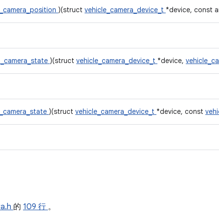
t_camera_position
)(struct
vehicle_camera_device_t
*device, const a
t_camera_state
)(struct
vehicle_camera_device_t
*device,
vehicle_c
t_camera_state
)(struct
vehicle_camera_device_t
*device, const
veh
ra.h
的
109 行
。