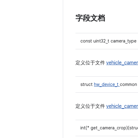
字段文档
const uint32_t camera_type
定义位于文件
vehicle_came
struct
hw_device_t
common
定义位于文件
vehicle_came
int(* get_camera_crop)(str