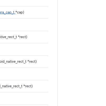
era_cap_t
*cap)
tive_rect_t *rect)
oid_native_rect_t *rect)
_native_rect_t *rect)