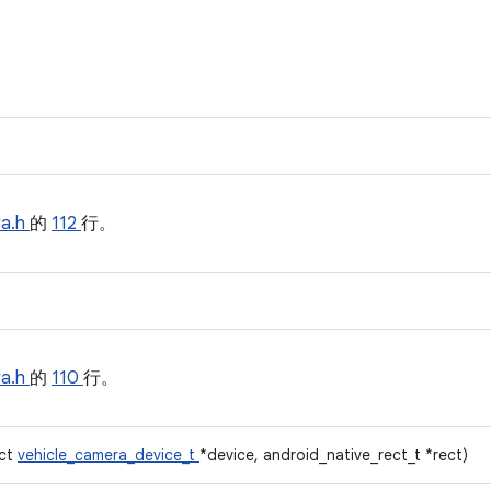
ra.h
的
112
行。
ra.h
的
110
行。
uct
vehicle_camera_device_t
*device, android_native_rect_t *rect)