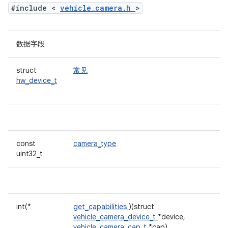
#include <
vehicle_camera.h
>
数据字段
struct
常见
hw_device_t
const
camera_type
uint32_t
int(*
get_capabilities
)(struct
vehicle_camera_device_t
*device,
vehicle_camera_cap_t
*cap)