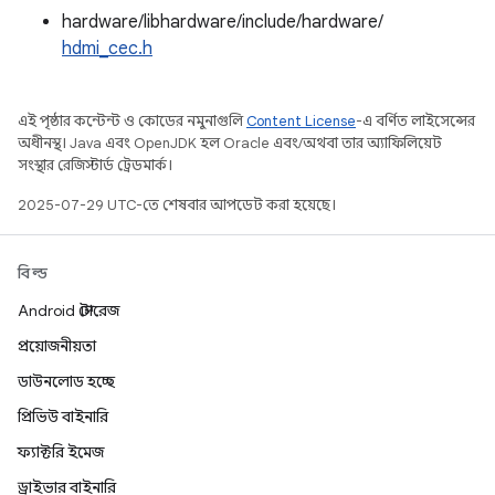
hardware/libhardware/include/hardware/
hdmi_cec.h
এই পৃষ্ঠার কন্টেন্ট ও কোডের নমুনাগুলি
Content License
-এ বর্ণিত লাইসেন্সের
অধীনস্থ। Java এবং OpenJDK হল Oracle এবং/অথবা তার অ্যাফিলিয়েট
সংস্থার রেজিস্টার্ড ট্রেডমার্ক।
2025-07-29 UTC-তে শেষবার আপডেট করা হয়েছে।
বিল্ড
Android স্টোরেজ
প্রয়োজনীয়তা
ডাউনলোড হচ্ছে
প্রিভিউ বাইনারি
ফ্যাক্টরি ইমেজ
ড্রাইভার বাইনারি