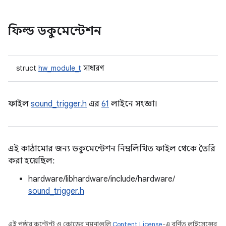
ফিল্ড ডকুমেন্টেশন
struct
hw_module_t
সাধারণ
ফাইল
sound_trigger.h
এর
61
লাইনে সংজ্ঞা।
এই কাঠামোর জন্য ডকুমেন্টেশন নিম্নলিখিত ফাইল থেকে তৈরি
করা হয়েছিল:
hardware/libhardware/include/hardware/
sound_trigger.h
এই পৃষ্ঠার কন্টেন্ট ও কোডের নমুনাগুলি
Content License
-এ বর্ণিত লাইসেন্সের