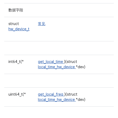
数据字段
struct
常见
hw_device_t
int64_t(*
get_local_time
)(struct
local_time_hw_device
*dev)
uint64_t(*
get_local_freq
)(struct
local_time_hw_device
*dev)