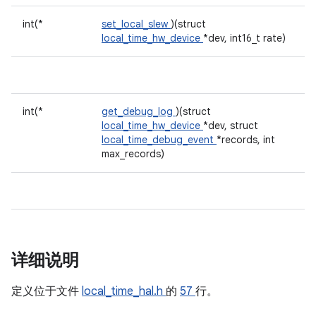
int(*
set_local_slew
)(struct
local_time_hw_device
*dev, int16_t rate)
int(*
get_debug_log
)(struct
local_time_hw_device
*dev, struct
local_time_debug_event
*records, int
max_records)
详细说明
定义位于文件
local_time_hal.h
的
57
行。