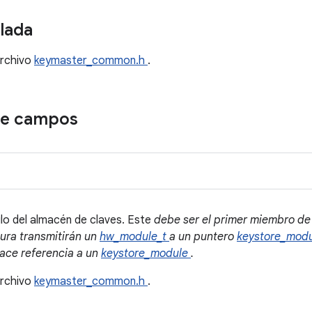
llada
archivo
keymaster_common.h
.
de campos
o del almacén de claves. Este
debe ser el primer miembro d
tura transmitirán un
hw_module_t
a un puntero
keystore_mod
ace referencia a un
keystore_module
.
archivo
keymaster_common.h
.