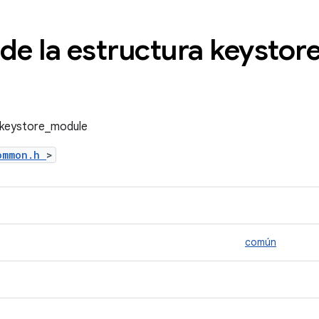
de la estructura keystor
a keystore_module
common.h
>
común