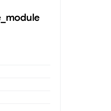
e
_
module