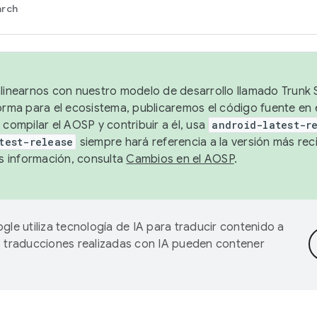
arch
alinearnos con nuestro modelo de desarrollo llamado Trunk S
forma para el ecosistema, publicaremos el código fuente en
 compilar el AOSP y contribuir a él, usa
android-latest-r
test-release
siempre hará referencia a la versión más reci
 información, consulta
Cambios en el AOSP
.
gle utiliza tecnología de IA para traducir contenido a
as traducciones realizadas con IA pueden contener