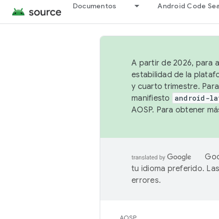
Documentos
Android Code Se
A partir de 2026, para 
estabilidad de la plata
y cuarto trimestre. Para
manifiesto
android-la
AOSP. Para obtener más
Goo
tu idioma preferido. L
errores.
AOSP