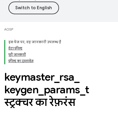
AOSP
इस पेज पर
,
यह जानकारी उपलब्ध है
डेटा फ़ील्ड
पूरी जानकारी
फ़ील्ड का दस्तावेज़
keymaster
_
rsa
_
keygen
_
params
_
t
स्ट्रक्चर का रेफ़रंस