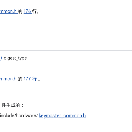
ommon.h
的
176
行。
_t
digest_type
ommon.h
的
177 行
。
文件生成的：
/include/hardware/
keymaster_common.h