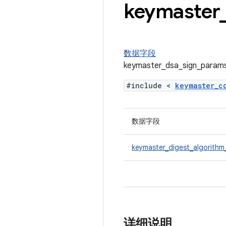
keymaster
数据字段
keymaster_dsa_sign_pa
#include <
keymaster_
数据字段
keymaster_digest_algorithm
详细说明