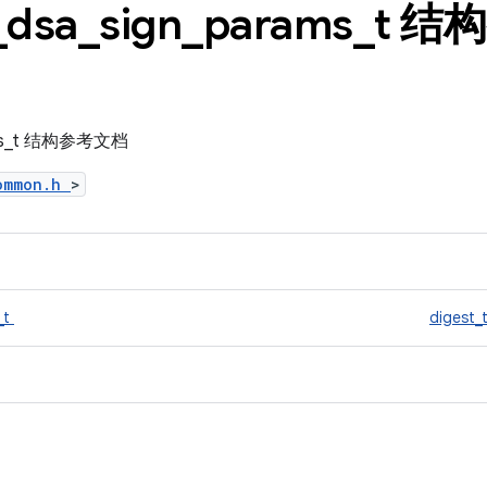
_
dsa
_
sign
_
params
_
t 结
rams_t 结构参考文档
common.h
>
_t
digest_