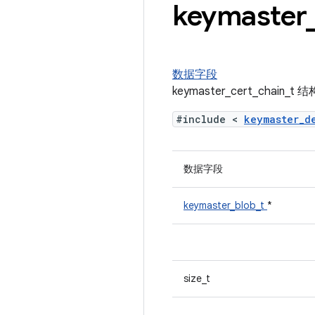
keymaster
数据字段
keymaster_cert_chain_
#include <
keymaster_
数据字段
keymaster_blob_t
*
size_t