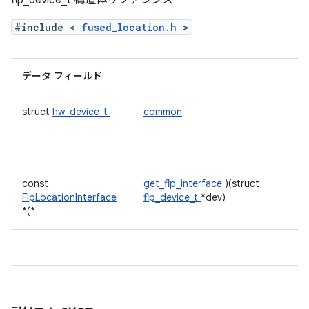
flp_device_t 構造体リファレンス
#include <
fused_location.h
>
データ フィールド
struct
hw_device_t
common
const
get_flp_interface
)(struct
FlpLocationInterface
flp_device_t
*dev)
*(*