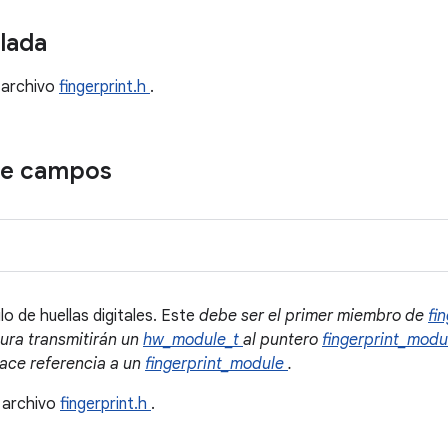
llada
 archivo
fingerprint.h
.
de campos
 de huellas digitales. Este
debe ser el primer miembro de
fi
tura transmitirán un
hw_module_t
al puntero
fingerprint_mod
ace referencia a un
fingerprint_module
.
 archivo
fingerprint.h
.