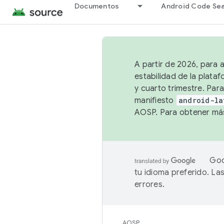
Documentos
Android Code Se
A partir de 2026, para 
estabilidad de la plata
y cuarto trimestre. Para
manifiesto
android-la
AOSP. Para obtener más
Goo
tu idioma preferido. L
errores.
AOSP