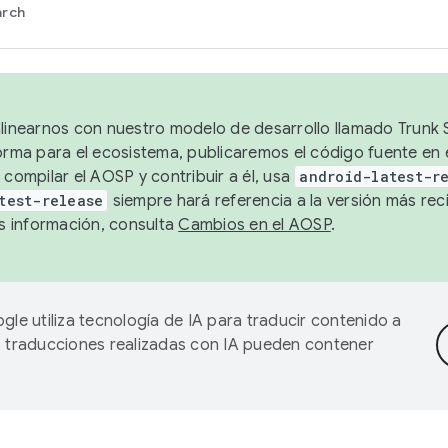
arch
alinearnos con nuestro modelo de desarrollo llamado Trunk S
forma para el ecosistema, publicaremos el código fuente en
 compilar el AOSP y contribuir a él, usa
android-latest-r
test-release
siempre hará referencia a la versión más reci
 información, consulta
Cambios en el AOSP
.
gle utiliza tecnología de IA para traducir contenido a
as traducciones realizadas con IA pueden contener