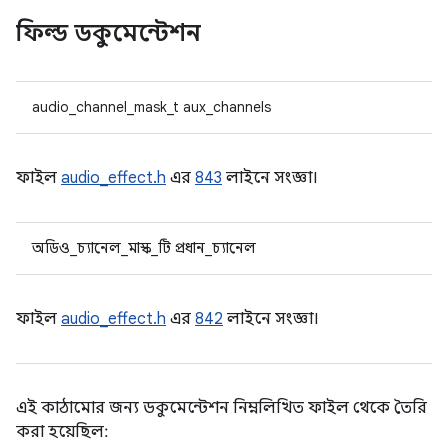
ফিল্ড ডকুমেন্টেশন
audio_channel_mask_t aux_channels
ফাইল
audio_effect.h
এর
843
লাইনে সংজ্ঞা।
অডিও_চ্যানেল_মাস্ক_টি প্রধান_চ্যানেল
ফাইল
audio_effect.h
এর
842
লাইনে সংজ্ঞা।
এই কাঠামোর জন্য ডকুমেন্টেশন নিম্নলিখিত ফাইল থেকে তৈরি
করা হয়েছিল: