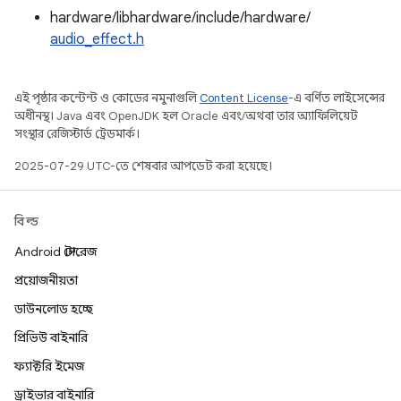
hardware/libhardware/include/hardware/
audio_effect.h
এই পৃষ্ঠার কন্টেন্ট ও কোডের নমুনাগুলি
Content License
-এ বর্ণিত লাইসেন্সের
অধীনস্থ। Java এবং OpenJDK হল Oracle এবং/অথবা তার অ্যাফিলিয়েট
সংস্থার রেজিস্টার্ড ট্রেডমার্ক।
2025-07-29 UTC-তে শেষবার আপডেট করা হয়েছে।
বিল্ড
Android স্টোরেজ
প্রয়োজনীয়তা
ডাউনলোড হচ্ছে
প্রিভিউ বাইনারি
ফ্যাক্টরি ইমেজ
ড্রাইভার বাইনারি