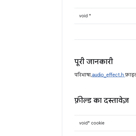
void *
पूरी जानकारी
परिभाषा,
audio_effect.h
फ़ाइ
फ़ील्ड का दस्तावेज़
void* cookie