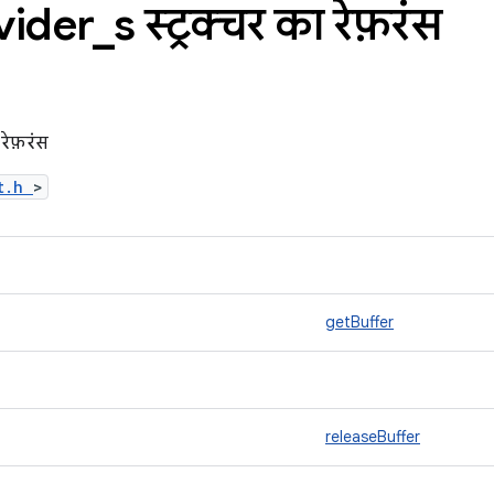
vider
_
s स्ट्रक्चर का रेफ़रंस
रेफ़रंस
ct.h
>
getBuffer
releaseBuffer