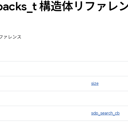
backs
_
t 構造体リファレ
造体リファレンス
size
sdp_search_cb