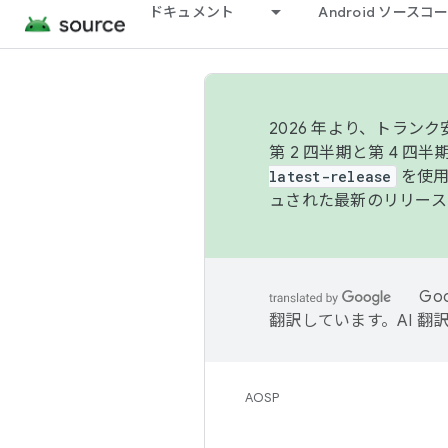
ドキュメント
Android ソース
2026 年より、トラ
第 2 四半期と第 4 四
latest-release
を使用
ュされた最新のリリース
Go
翻訳しています。AI 
AOSP