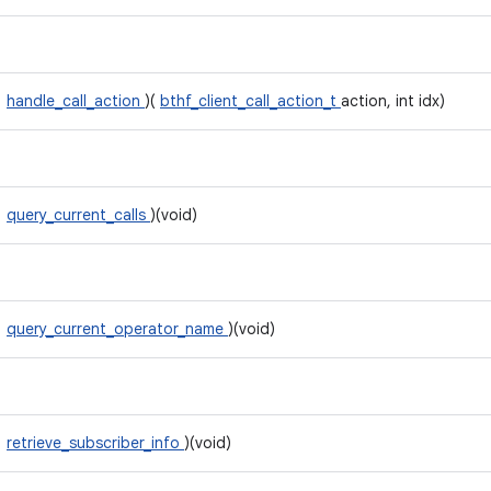
handle_call_action
)(
bthf_client_call_action_t
action, int idx)
query_current_calls
)(void)
query_current_operator_name
)(void)
retrieve_subscriber_info
)(void)