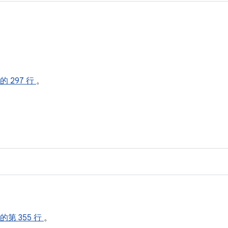
的 297 行
。
的第 355 行
。