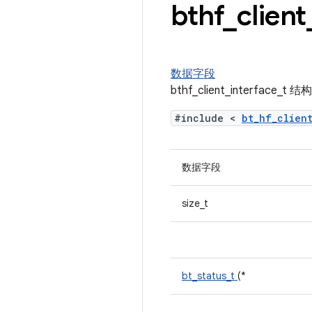
bthf
_
client
数据字段
bthf_client_interface_
#include <
bt_hf_clien
数据字段
size_t
bt_status_t
(*