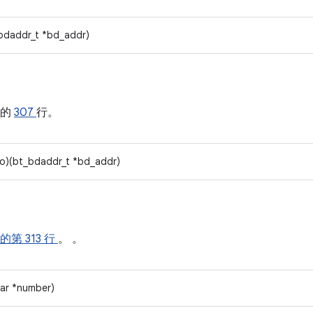
bdaddr_t *bd_addr)
的
307
行。
io)(bt_bdaddr_t *bd_addr)
的第 313 行
。 。
har *number)