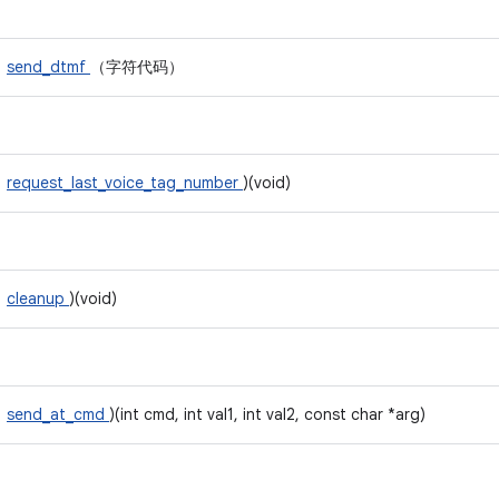
send_dtmf
（字符代码）
request_last_voice_tag_number
)(void)
cleanup
)(void)
send_at_cmd
)(int cmd, int val1, int val2, const char *arg)