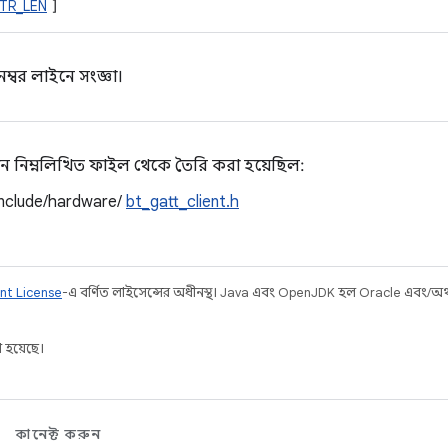
TR_LEN
]
ম্বর লাইনে সংজ্ঞা।
ন নিম্নলিখিত ফাইল থেকে তৈরি করা হয়েছিল:
include/hardware/
bt_gatt_client.h
nt License
-এ বর্ণিত লাইসেন্সের অধীনস্থ। Java এবং OpenJDK হল Oracle এবং/অথবা 
 হয়েছে।
কানেক্ট করুন