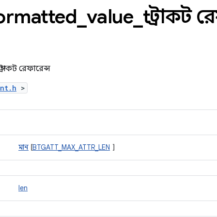
ormatted
_
value
_
t স্ট্রাকট 
ট্রাকট রেফারেন্স
ent.h
>
মান
[
BTGATT_MAX_ATTR_LEN
]
len