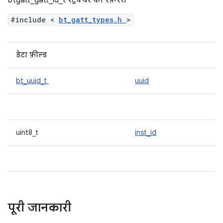
btgatt_gatt_id_t स्ट्रक्चर का रेफ़रंस
#include <
bt_gatt_types.h
>
डेटा फ़ील्ड
bt_uuid_t
uuid
uint8_t
inst_id
पूरी जानकारी