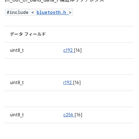
bt_out_of_band_data_t 構造体リファレンス
#include <
bluetooth.h
>
データ フィールド
uint8_t
c192
[16]
uint8_t
r192
[16]
uint8_t
c256
[16]