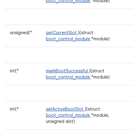
boot_control_module
*module)
unsigned(*
getCurrentSlot
)(struct
boot_control_module
*module)
int(*
markBootSuccessful
)(struct
boot_control_module
*module)
int(*
setActiveBootSlot
)(struct
boot_control_module
*module,
unsigned slot)