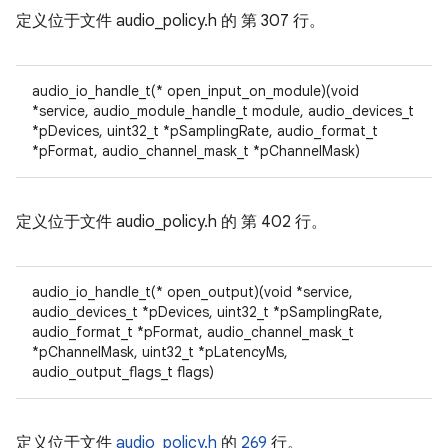
定义位于文件
audio_policy.h 的
第 307 行。
audio_io_handle_t(* open_input_on_module)(void
*service, audio_module_handle_t module, audio_devices_t
*pDevices, uint32_t *pSamplingRate, audio_format_t
*pFormat, audio_channel_mask_t *pChannelMask)
定义位于文件
audio_policy.h 的
第 402 行。
audio_io_handle_t(* open_output)(void *service,
audio_devices_t *pDevices, uint32_t *pSamplingRate,
audio_format_t *pFormat, audio_channel_mask_t
*pChannelMask, uint32_t *pLatencyMs,
audio_output_flags_t flags)
定义位于文件
audio_policy.h
的
269
行。