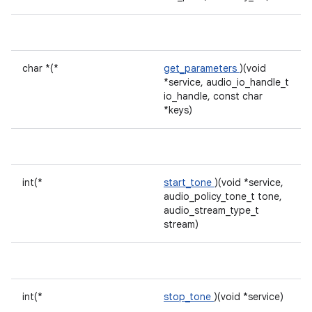
char *(*
get_parameters
)(void
*service, audio_io_handle_t
io_handle, const char
*keys)
int(*
start_tone
)(void *service,
audio_policy_tone_t tone,
audio_stream_type_t
stream)
int(*
stop_tone
)(void *service)