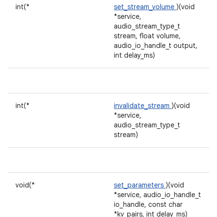
int(*
set_stream_volume
)(void
*service,
audio_stream_type_t
stream, float volume,
audio_io_handle_t output,
int delay_ms)
int(*
invalidate_stream
)(void
*service,
audio_stream_type_t
stream)
void(*
set_parameters
)(void
*service, audio_io_handle_t
io_handle, const char
*kv_pairs, int delay_ms)