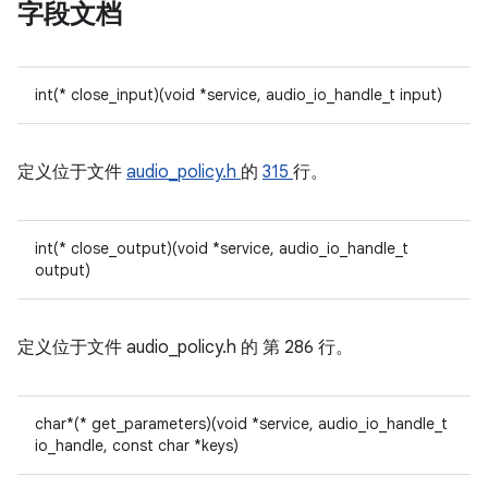
字段文档
int(* close_input)(void *service, audio_io_handle_t input)
定义位于文件
audio_policy.h
的
315
行。
int(* close_output)(void *service, audio_io_handle_t
output)
定义位于文件
audio_policy.h 的
第 286 行。
char*(* get_parameters)(void *service, audio_io_handle_t
io_handle, const char *keys)