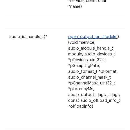
*service, const char
*name)
audio_io_handle_t(*
open_output_on_module
)
(void *service,
audio_module_handle_t
module, audio_devices_t
*pDevices, uint32_t
*pSamplingRate,
audio_format_t *pFormat,
audio_channel_mask_t
*pChannelMask, uint32_t
*pLatencyMs,
audio_output_flags_t flags,
const audio_offload_info_t
*offloadInfo)