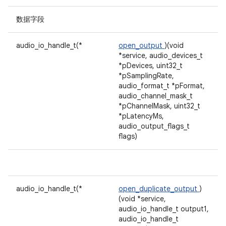
数据字段
audio_io_handle_t(*
open_output
)(void
*service, audio_devices_t
*pDevices, uint32_t
*pSamplingRate,
audio_format_t *pFormat,
audio_channel_mask_t
*pChannelMask, uint32_t
*pLatencyMs,
audio_output_flags_t
flags)
audio_io_handle_t(*
open_duplicate_output
)
(void *service,
audio_io_handle_t output1,
audio_io_handle_t