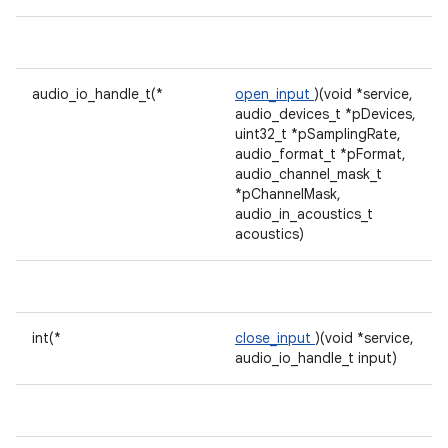
audio_io_handle_t(*
open_input
)(void *service,
audio_devices_t *pDevices,
uint32_t *pSamplingRate,
audio_format_t *pFormat,
audio_channel_mask_t
*pChannelMask,
audio_in_acoustics_t
acoustics)
int(*
close_input
)(void *service,
audio_io_handle_t input)