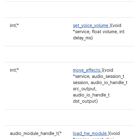
int(*
set_voice_volume
)(void
*service, float volume, int
delay_ms)
int(*
move_effects
)(void
*service, audio_session_t
session, audio_io_handle_t
src_output,
audio_io_handle_t
dst_output)
audio_module_handle_t(*
load_hw_module
)(void