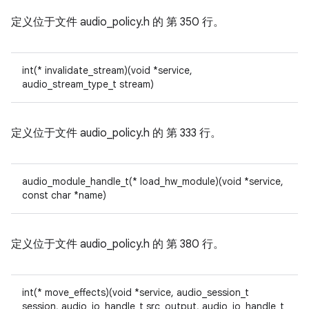
定义位于文件
audio_policy.h 的
第 350 行。
int(* invalidate_stream)(void *service,
audio_stream_type_t stream)
定义位于文件
audio_policy.h 的
第 333 行。
audio_module_handle_t(* load_hw_module)(void *service,
const char *name)
定义位于文件
audio_policy.h 的
第 380 行。
int(* move_effects)(void *service, audio_session_t
session, audio_io_handle_t src_output, audio_io_handle_t