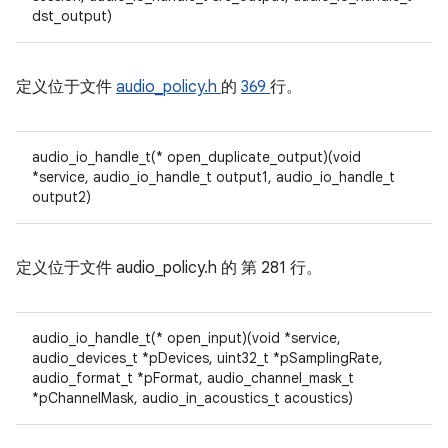
dst_output)
定义位于文件
audio_policy.h
的
369
行。
audio_io_handle_t(* open_duplicate_output)(void
*service, audio_io_handle_t output1, audio_io_handle_t
output2)
定义位于文件
audio_policy.h 的
第 281 行。
audio_io_handle_t(* open_input)(void *service,
audio_devices_t *pDevices, uint32_t *pSamplingRate,
audio_format_t *pFormat, audio_channel_mask_t
*pChannelMask, audio_in_acoustics_t acoustics)