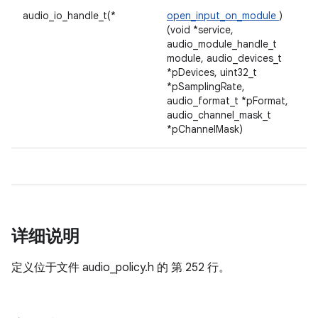
audio_io_handle_t(*
open_input_on_module
)
(void *service,
audio_module_handle_t
module, audio_devices_t
*pDevices, uint32_t
*pSamplingRate,
audio_format_t *pFormat,
audio_channel_mask_t
*pChannelMask)
详细说明
定义位于文件
audio_policy.h 的
第 252 行。