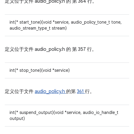
定义位于文件
audio_policy.h 的
第 364 行。
int(* start_tone)(void *service, audio_policy_tone_t tone,
audio_stream_type_t stream)
定义位于文件
audio_policy.h 的
第 357 行。
int(* stop_tone)(void *service)
定义位于文件
audio_policy.h
的第
361
行。
int(* suspend_output)(void *service, audio_io_handle_t
output)