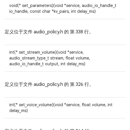
void(* set_parameters)(void *service, audio_io_handle_t
io_handle, const char *kv_pairs, int delay_ms)
定义位于文件
audio_policy.h 的
第 338 行。
int(* set_stream_volume)(void *service,
audio_stream_type_t stream, float volume,
audio_io_handle_t output, int delay_ms)
定义位于文件
audio_policy.h 的
第 326 行。
int(* set_voice_volume)(void *service, float volume, int
delay_ms)