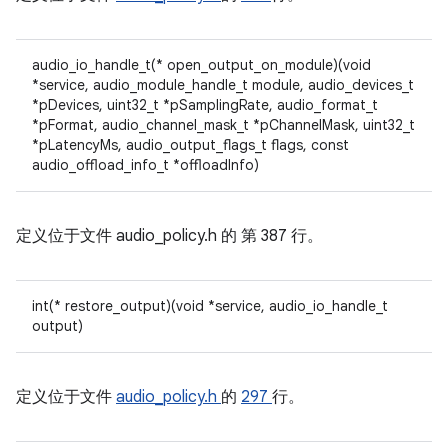
audio_io_handle_t(* open_output_on_module)(void
*service, audio_module_handle_t module, audio_devices_t
*pDevices, uint32_t *pSamplingRate, audio_format_t
*pFormat, audio_channel_mask_t *pChannelMask, uint32_t
*pLatencyMs, audio_output_flags_t flags, const
audio_offload_info_t *offloadInfo)
定义位于文件
audio_policy.h 的
第 387 行。
int(* restore_output)(void *service, audio_io_handle_t
output)
定义位于文件
audio_policy.h
的
297
行。