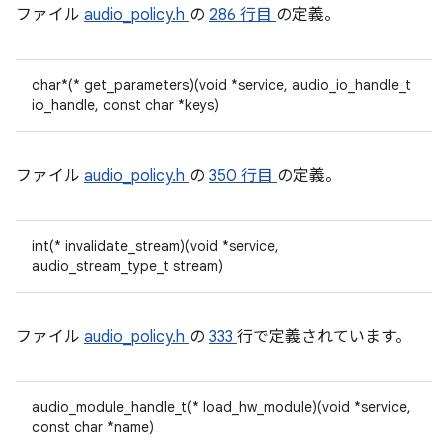
ファイル
audio_policy.h
の
286 行目
の定義。
char*(* get_parameters)(void *service, audio_io_handle_t
io_handle, const char *keys)
ファイル
audio_policy.h
の
350 行目
の定義。
int(* invalidate_stream)(void *service,
audio_stream_type_t stream)
ファイル
audio_policy.h
の
333
行で定義されています。
audio_module_handle_t(* load_hw_module)(void *service,
const char *name)