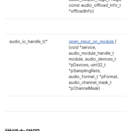
const audio_offload_info_t
*offloadInfo)
audio_io_handle_t(*
open_input_on_module
)
(void *service,
audio_module_handle_t
module, audio_devices_t
*pDevices, uint32_t
*pSamplingRate,
audio_format_t *pFormat,
audio_channel_mask_t
*pChannelMask)