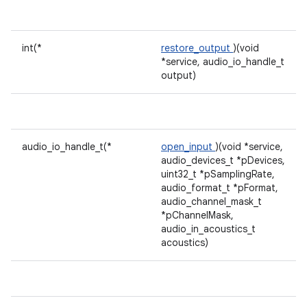
int(*
restore_output
)(void
*service, audio_io_handle_t
output)
audio_io_handle_t(*
open_input
)(void *service,
audio_devices_t *pDevices,
uint32_t *pSamplingRate,
audio_format_t *pFormat,
audio_channel_mask_t
*pChannelMask,
audio_in_acoustics_t
acoustics)