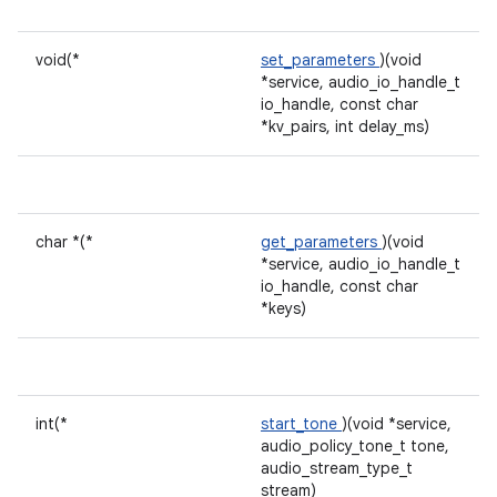
void(*
set_parameters
)(void
*service, audio_io_handle_t
io_handle, const char
*kv_pairs, int delay_ms)
char *(*
get_parameters
)(void
*service, audio_io_handle_t
io_handle, const char
*keys)
int(*
start_tone
)(void *service,
audio_policy_tone_t tone,
audio_stream_type_t
stream)