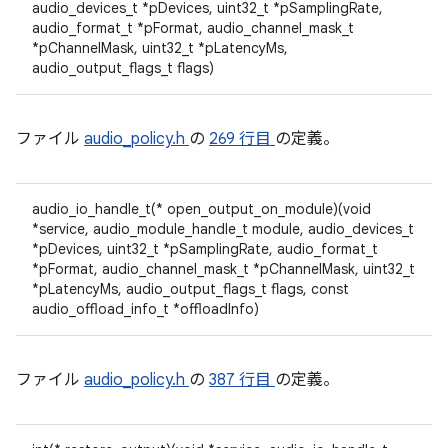
audio_devices_t *pDevices, uint32_t *pSamplingRate,
audio_format_t *pFormat, audio_channel_mask_t
*pChannelMask, uint32_t *pLatencyMs,
audio_output_flags_t flags)
ファイル
audio_policy.h
の
269 行目
の定義。
audio_io_handle_t(* open_output_on_module)(void
*service, audio_module_handle_t module, audio_devices_t
*pDevices, uint32_t *pSamplingRate, audio_format_t
*pFormat, audio_channel_mask_t *pChannelMask, uint32_t
*pLatencyMs, audio_output_flags_t flags, const
audio_offload_info_t *offloadInfo)
ファイル
audio_policy.h
の
387 行目
の定義。