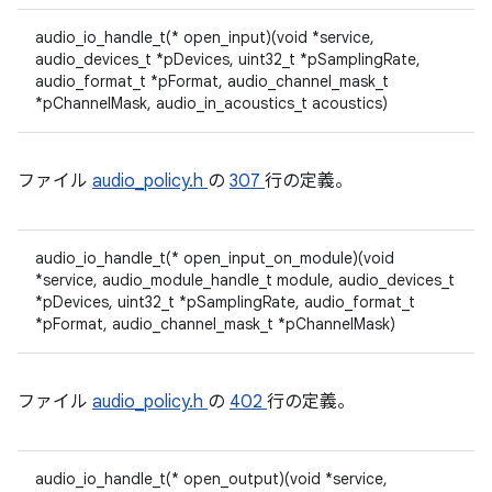
audio_io_handle_t(* open_input)(void *service,
audio_devices_t *pDevices, uint32_t *pSamplingRate,
audio_format_t *pFormat, audio_channel_mask_t
*pChannelMask, audio_in_acoustics_t acoustics)
ファイル
audio_policy.h
の
307
行の定義。
audio_io_handle_t(* open_input_on_module)(void
*service, audio_module_handle_t module, audio_devices_t
*pDevices, uint32_t *pSamplingRate, audio_format_t
*pFormat, audio_channel_mask_t *pChannelMask)
ファイル
audio_policy.h
の
402
行の定義。
audio_io_handle_t(* open_output)(void *service,