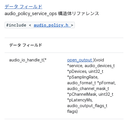
データ フィールド
audio_policy_service_ops 構造体リファレンス
#include <
audio_policy.h
>
データ フィールド
audio_io_handle_t(*
open_output
)(void
*service, audio_devices_t
*pDevices, uint32_t
*pSamplingRate,
audio_format_t *pFormat,
audio_channel_mask_t
*pChannelMask, uint32_t
*pLatencyMs,
audio_output_flags_t
flags)