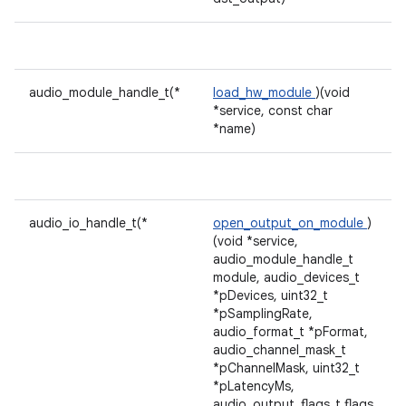
audio_module_handle_t(*
load_hw_module
)(void
*service, const char
*name)
audio_io_handle_t(*
open_output_on_module
)
(void *service,
audio_module_handle_t
module, audio_devices_t
*pDevices, uint32_t
*pSamplingRate,
audio_format_t *pFormat,
audio_channel_mask_t
*pChannelMask, uint32_t
*pLatencyMs,
audio_output_flags_t flags,