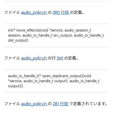
ファイル
audio_policy.h
の
380 行目
の定義。
int(* move_effects)(void *service, audio_session_t
session, audio_io_handle_t src_output, audio_io_handle_t
dst_output)
ファイル
audio_policy.h
の行
369
の定義。
audio_io_handle_t(* open_duplicate_output)(void
*service, audio_io_handle_t output1, audio_io_handle_t
output2)
ファイル
audio_policy.h
の
281 行目
で定義されています。