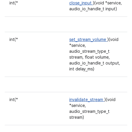
int(*
close_input
)(void *service,
audio_io_handle_t input)
int(*
set_stream_volume
)(void
*service,
audio_stream_type_t
stream, float volume,
audio_io_handle_t output,
int delay_ms)
int(*
invalidate_stream
)(void
*service,
audio_stream_type_t
stream)