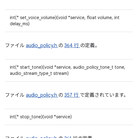
int(* set_voice_volume)(void *service, float volume, int
delay_ms)
ファイル
audio_policy.h
の
364 行
の定義。
int(* start_tone)(void *service, audio_policy_tone_t tone,
audio_stream_type_t stream)
ファイル
audio_policy.h
の
357 行
で定義されています。
int(* stop_tone)(void *service)