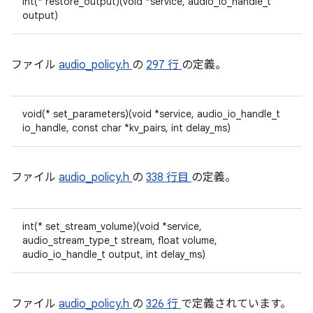
int(* restore_output)(void *service, audio_io_handle_t
output)
ファイル
audio_policy.h
の
297 行
の定義。
void(* set_parameters)(void *service, audio_io_handle_t
io_handle, const char *kv_pairs, int delay_ms)
ファイル
audio_policy.h
の
338 行目
の定義。
int(* set_stream_volume)(void *service,
audio_stream_type_t stream, float volume,
audio_io_handle_t output, int delay_ms)
ファイル
audio_policy.h
の
326 行
で定義されています。