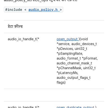
audio_policy_service_ops स्ट्रक्चर का रेफ़रंस
#include <
audio_policy.h
>
डेटा फ़ील्ड
audio_io_handle_t(*
open_output
)(void
*service, audio_devices_t
*pDevices, uint32_t
*pSamplingRate,
audio_format_t *pFormat,
audio_channel_mask_t
*pChannelMask, uint32_t
*pLatencyMs,
audio_output_flags_t
flags)
audio_io_handle_t(*
open_duplicate_output
)