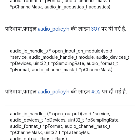
audio_format_t *pFormat, audio_channel_mask_t
*pChannelMask, audio_in_acoustics_t acoustics)
परिभाषा, फ़ाइल
audio_policy.h
की लाइन
307
पर दी गई है.
audio_io_handle_t(* open_input_on_module)(void
*service, audio_module_handle_t module, audio_devices_t
*pDevices, uint32_t *pSamplingRate, audio_format_t
*pFormat, audio_channel_mask_t *pChannelMask)
परिभाषा, फ़ाइल
audio_policy.h
की लाइन
402
पर दी गई है.
audio_io_handle_t(* open_output)(void *service,
audio_devices_t *pDevices, uint32_t *pSamplingRate,
audio_format_t *pFormat, audio_channel_mask_t
*pChannelMask, uint32_t *pLatencyMs,
audio_output_flags_t flags)