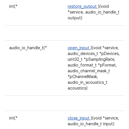
int(*
restore_output
)(void
*service, audio_io_handle_t
output)
audio_io_handle_t(*
open_input
)(void *service,
audio_devices_t *pDevices,
uint32_t *pSamplingRate,
audio_format_t *pFormat,
audio_channel_mask_t
*pChannelMask,
audio_in_acoustics_t
acoustics)
int(*
close_input
)(void *service,
audio_io_handle_t input)