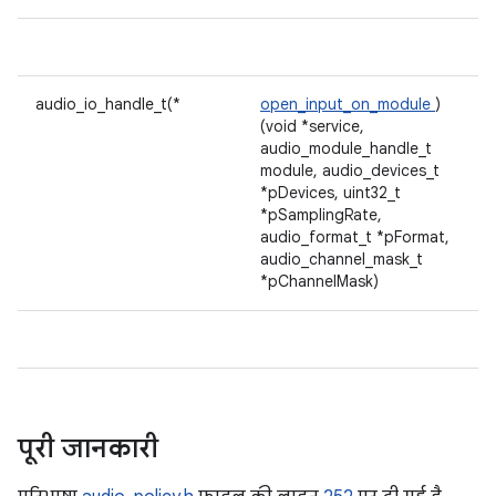
audio_io_handle_t(*
open_input_on_module
)
(void *service,
audio_module_handle_t
module, audio_devices_t
*pDevices, uint32_t
*pSamplingRate,
audio_format_t *pFormat,
audio_channel_mask_t
*pChannelMask)
पूरी जानकारी