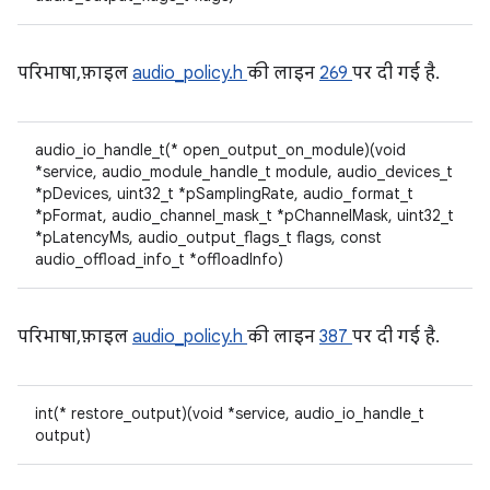
परिभाषा, फ़ाइल
audio_policy.h
की लाइन
269
पर दी गई है.
audio_io_handle_t(* open_output_on_module)(void
*service, audio_module_handle_t module, audio_devices_t
*pDevices, uint32_t *pSamplingRate, audio_format_t
*pFormat, audio_channel_mask_t *pChannelMask, uint32_t
*pLatencyMs, audio_output_flags_t flags, const
audio_offload_info_t *offloadInfo)
परिभाषा, फ़ाइल
audio_policy.h
की लाइन
387
पर दी गई है.
int(* restore_output)(void *service, audio_io_handle_t
output)