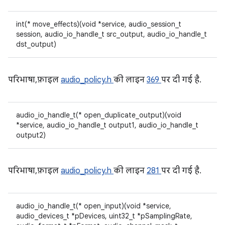
int(* move_effects)(void *service, audio_session_t
session, audio_io_handle_t src_output, audio_io_handle_t
dst_output)
परिभाषा, फ़ाइल
audio_policy.h
की लाइन
369
पर दी गई है.
audio_io_handle_t(* open_duplicate_output)(void
*service, audio_io_handle_t output1, audio_io_handle_t
output2)
परिभाषा, फ़ाइल
audio_policy.h
की लाइन
281
पर दी गई है.
audio_io_handle_t(* open_input)(void *service,
audio_devices_t *pDevices, uint32_t *pSamplingRate,