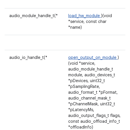
audio_module_handle_t(*
load_hw_module
)(void
*service, const char
*name)
audio_io_handle_t(*
open_output_on_module
)
(void *service,
audio_module_handle_t
module, audio_devices_t
*pDevices, uint32_t
*pSamplingRate,
audio_format_t *pFormat,
audio_channel_mask_t
*pChannelMask, uint32_t
*pLatencyMs,
audio_output_flags_t flags,
const audio_offload_info_t
*offloadInfo)