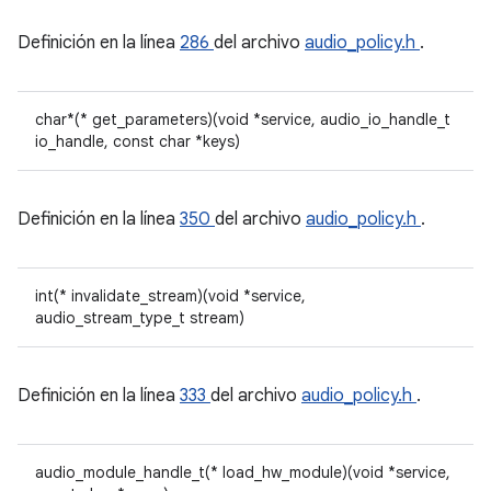
Definición en la línea
286
del archivo
audio_policy.h
.
char*(* get_parameters)(void *service, audio_io_handle_t
io_handle, const char *keys)
Definición en la línea
350
del archivo
audio_policy.h
.
int(* invalidate_stream)(void *service,
audio_stream_type_t stream)
Definición en la línea
333
del archivo
audio_policy.h
.
audio_module_handle_t(* load_hw_module)(void *service,