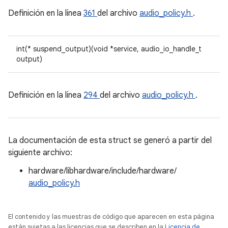
Definición en la línea
361
del archivo
audio_policy.h
.
int(* suspend_output)(void *service, audio_io_handle_t
output)
Definición en la línea
294
del archivo
audio_policy.h
.
La documentación de esta struct se generó a partir del
siguiente archivo:
hardware/libhardware/include/hardware/
audio_policy.h
El contenido y las muestras de código que aparecen en esta página
están sujetas a las licencias que se describen en la
Licencia de