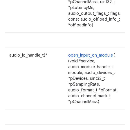
*pChannelMask, uint32_t
*pLatencyMs,
audio_output_flags_t flags,
const audio_offload_info_t
*offloadInfo)
audio_io_handle_t(*
open_input_on_module
)
(void *service,
audio_module_handle_t
module, audio_devices_t
*pDevices, uint32_t
*pSamplingRate,
audio_format_t *pFormat,
audio_channel_mask_t
*pChannelMask)