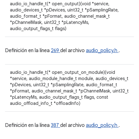
audio_io_handle_t(* open_output)(void *service,
audio_devices_t *pDevices, uint32_t *pSamplingRate,
audio_format_t *pFormat, audio_channel_mask_t
*pChannelMask, uint32_t *pLatencyMs,
audio_output_flags_t flags)
Definición en la línea
269
del archivo
audio_policy.h
.
audio_io_handle_t(* open_output_on_module)(void
*service, audio_module_handle_t module, audio_devices_t
*pDevices, uint32_t *pSamplingRate, audio_format_t
*pFormat, audio_channel_mask_t *pChannelMask, uint32_t
*pLatencyMs, audio_output_flags_t flags, const
audio_offload_info_t *offloadInfo)
Definición en la línea
387
del archivo
audio_policy.h
.