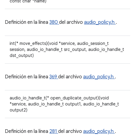
const char *name)
Definición en la línea
380
del archivo
audio_policy.h
.
int(* move_effects)(void *service, audio_session_t
session, audio_io_handle_t src_output, audio_io_handle_t
dst_output)
Definición en la línea
369
del archivo
audio_policy.h
.
audio_io_handle_t(* open_duplicate_output)(void
*service, audio_io_handle_t output1, audio_io_handle_t
output2)
Definición en la línea
281
del archivo
audio_policy.h
.