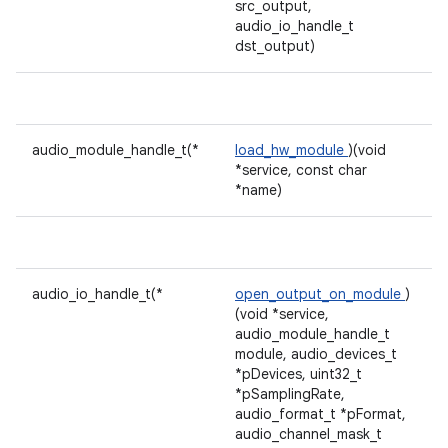
src_output,
audio_io_handle_t
dst_output)
audio_module_handle_t(*
load_hw_module
)(void
*service, const char
*name)
audio_io_handle_t(*
open_output_on_module
)
(void *service,
audio_module_handle_t
module, audio_devices_t
*pDevices, uint32_t
*pSamplingRate,
audio_format_t *pFormat,
audio_channel_mask_t