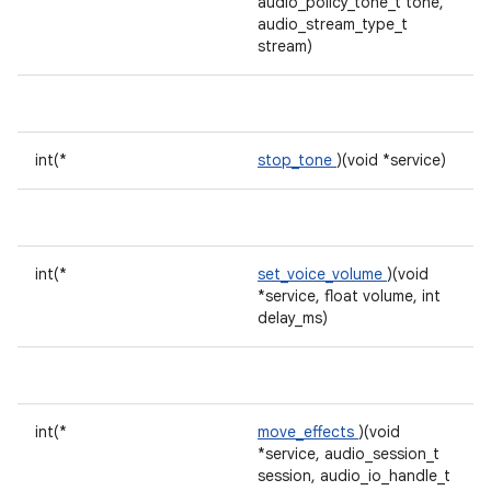
audio_policy_tone_t tone,
audio_stream_type_t
stream)
int(*
stop_tone
)(void *service)
int(*
set_voice_volume
)(void
*service, float volume, int
delay_ms)
int(*
move_effects
)(void
*service, audio_session_t
session, audio_io_handle_t