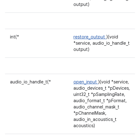
output)
int(*
restore_output
)(void
*service, audio_io_handle_t
output)
audio_io_handle_t(*
open_input
)(void *service,
audio_devices_t *pDevices,
uint32_t *pSamplingRate,
audio_format_t *pFormat,
audio_channel_mask_t
*pChannelMask,
audio_in_acoustics_t
acoustics)