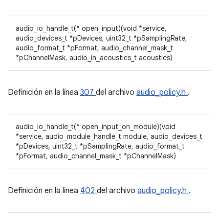
audio_io_handle_t(* open_input)(void *service,
audio_devices_t *pDevices, uint32_t *pSamplingRate,
audio_format_t *pFormat, audio_channel_mask_t
*pChannelMask, audio_in_acoustics_t acoustics)
Definición en la línea
307
del archivo
audio_policy.h
.
audio_io_handle_t(* open_input_on_module)(void
*service, audio_module_handle_t module, audio_devices_t
*pDevices, uint32_t *pSamplingRate, audio_format_t
*pFormat, audio_channel_mask_t *pChannelMask)
Definición en la línea
402
del archivo
audio_policy.h
.