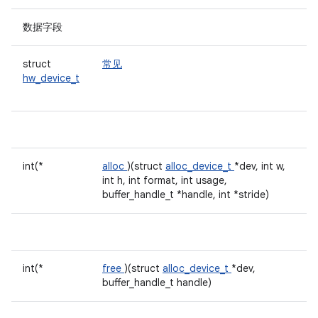
数据字段
struct
常见
hw_device_t
int(*
alloc
)(struct
alloc_device_t
*dev, int w,
int h, int format, int usage,
buffer_handle_t *handle, int *stride)
int(*
free
)(struct
alloc_device_t
*dev,
buffer_handle_t handle)