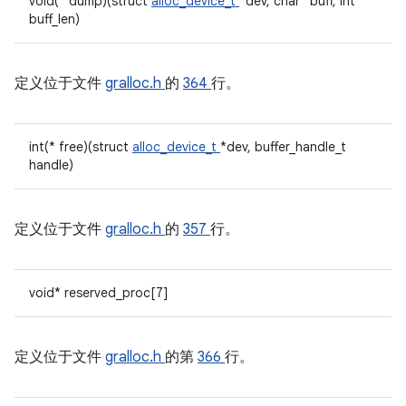
void(* dump)(struct
alloc_device_t
*dev, char *buff, int
buff_len)
定义位于文件
gralloc.h
的
364
行。
int(* free)(struct
alloc_device_t
*dev, buffer_handle_t
handle)
定义位于文件
gralloc.h
的
357
行。
void* reserved_proc[7]
定义位于文件
gralloc.h
的第
366
行。