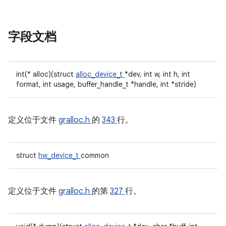
字段文档
int(* alloc)(struct
alloc_device_t
*dev, int w, int h, int
format, int usage, buffer_handle_t *handle, int *stride)
定义位于文件
gralloc.h
的
343
行。
struct
hw_device_t
common
定义位于文件
gralloc.h
的第
327
行。