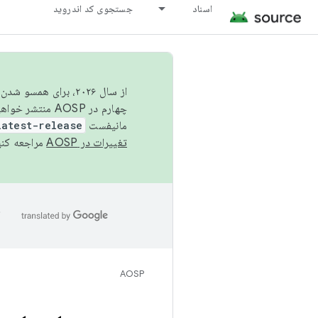
اسناد
جستجوی کد اندروید
از سال ۲۰۲۶، برای ه
چهارم در AOSP منتشر خواهیم کرد. برای ساخت و مشارکت در AOSP،
مانیفست
latest-release
تغییرات در AOSP
مراجعه کنی
ا
AOSP