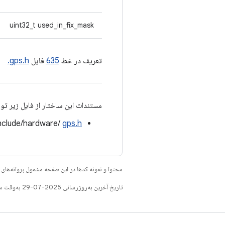
uint32_t used_in_fix_mask
تعریف در خط
635
فایل
gps.h.
مستندات این ساختار از فایل زیر تو
nclude/hardware/
gps.h
محتوا و نمونه کدها در این صفحه مشمول پروانه‌ها
تاریخ آخرین به‌روزرسانی 2025-07-29 به‌وقت ساعت هماهنگ جهانی.