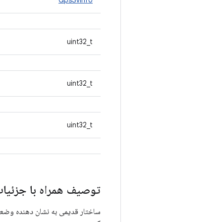
GpsSvInfo
uint32_t
uint32_t
uint32_t
توصیف همراه با جزئیا
ساختار قدیمی به نشان دهنده وضعیت SV است. منسوخ شده، در نسخه بعدی اندروید حذف خواهد شد. به