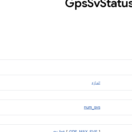
Sv
Statu
اندازه
num_svs