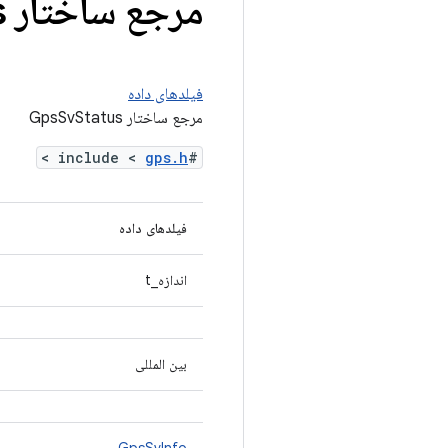
مرجع ساختار Gps
s
فیلدهای داده
مرجع ساختار GpsSvStatus
>
gps.h
#include <
فیلدهای داده
اندازه_t
بین المللی