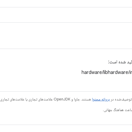
لید شده است:
hardware/libhardware/i
ی توصیف‌شده در
پروانه محتوا
هستند. جاوا و OpenJDK علامت‌های تجاری یا علامت‌های تجاری ثبت‌شده Oracle و/یا وابسته‌های آن هستند.