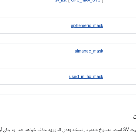
sv_list
[
GPS_MAX_SVS
]
ephemeris_mask
almanac_mask
used_in_fix_mask
ت
 جای آن از