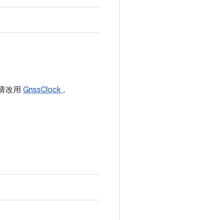
。请改用
GnssClock
。