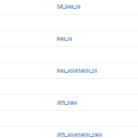
full_bias_ns
bias_ns
bias_uncertainty_ns
drift_nsps
drift_uncertainty_nsps