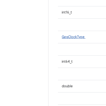
int16_t
GpsClockType
int64_t
double