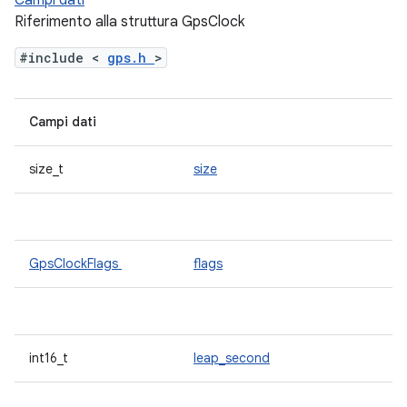
Campi dati
Riferimento alla struttura GpsClock
#include <
gps.h
>
Campi dati
size_t
size
GpsClockFlags
flags
int16_t
leap_second