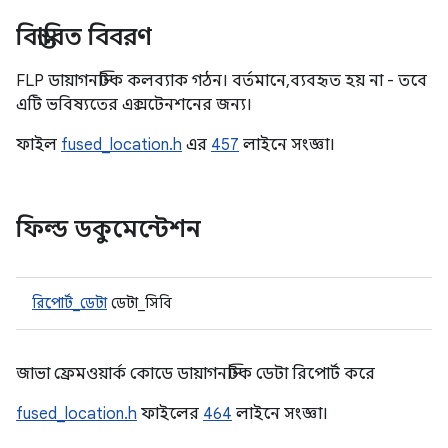
বিস্তারিত বিবরণ
FLP ডায়াগনস্টিক কলব্যাক গঠন। বর্তমানে, ব্যবহৃত হয় না - তবে
এটি ভবিষ্যতের এক্সটেনশনের জন্য।
ফাইল
fused_location.h
এর
457
লাইনে সংজ্ঞা।
ফিল্ড ডকুমেন্টেশন
রিপোর্ট_ডেটা
ডেটা_সিবি
জাভা ফ্রেমওয়ার্ক কোডে ডায়াগনস্টিক ডেটা রিপোর্ট করে
fused_location.h
ফাইলের
464
লাইনে সংজ্ঞা।