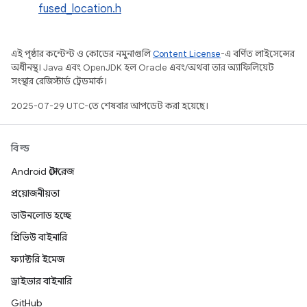
fused_location.h
এই পৃষ্ঠার কন্টেন্ট ও কোডের নমুনাগুলি
Content License
-এ বর্ণিত লাইসেন্সের
অধীনস্থ। Java এবং OpenJDK হল Oracle এবং/অথবা তার অ্যাফিলিয়েট
সংস্থার রেজিস্টার্ড ট্রেডমার্ক।
2025-07-29 UTC-তে শেষবার আপডেট করা হয়েছে।
বিল্ড
Android স্টোরেজ
প্রয়োজনীয়তা
ডাউনলোড হচ্ছে
প্রিভিউ বাইনারি
ফ্যাক্টরি ইমেজ
ড্রাইভার বাইনারি
GitHub