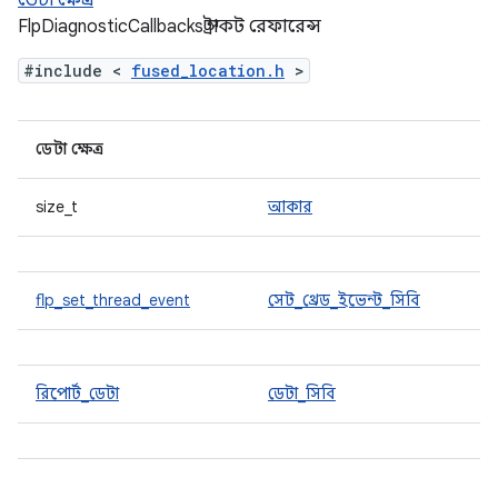
ডেটা ক্ষেত্র
FlpDiagnosticCallbacks স্ট্রাকট রেফারেন্স
#include <
fused_location.h
>
ডেটা ক্ষেত্র
size_t
আকার
flp_set_thread_event
সেট_থ্রেড_ইভেন্ট_সিবি
রিপোর্ট_ডেটা
ডেটা_সিবি