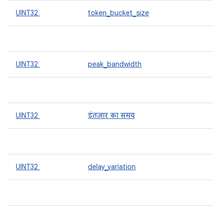
UINT32
token_bucket_size
UINT32
peak_bandwidth
UINT32
इंतज़ार का समय
UINT32
delay_variation