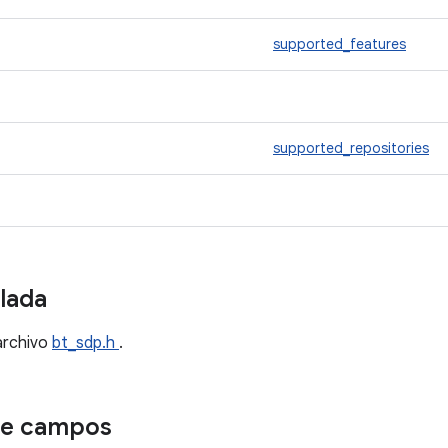
supported_features
supported_repositories
llada
archivo
bt_sdp.h
.
de campos