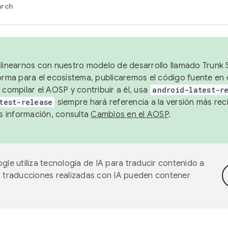
arch
alinearnos con nuestro modelo de desarrollo llamado Trunk S
forma para el ecosistema, publicaremos el código fuente en
 compilar el AOSP y contribuir a él, usa
android-latest-r
test-release
siempre hará referencia a la versión más reci
 información, consulta
Cambios en el AOSP
.
gle utiliza tecnología de IA para traducir contenido a
as traducciones realizadas con IA pueden contener