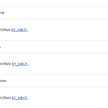
hdr
archivo
bt_sdp.h
.
s
archivo
bt_sdp.h
.
ries
archivo
bt_sdp.h
.