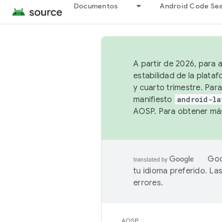
Documentos
Android Code Se
A partir de 2026, para 
estabilidad de la plata
y cuarto trimestre. Para
manifiesto
android-la
AOSP. Para obtener más
Goo
tu idioma preferido. L
errores.
AOSP