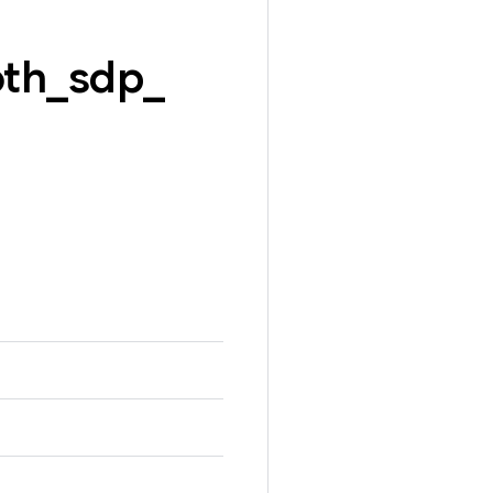
oth
_
sdp
_