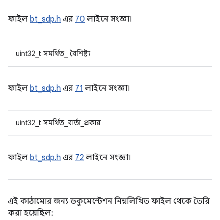
ফাইল
bt_sdp.h
এর
70
লাইনে সংজ্ঞা।
uint32_t সমর্থিত_ বৈশিষ্ট্য
ফাইল
bt_sdp.h
এর
71
লাইনে সংজ্ঞা।
uint32_t সমর্থিত_বার্তা_প্রকার
ফাইল
bt_sdp.h
এর
72
লাইনে সংজ্ঞা।
এই কাঠামোর জন্য ডকুমেন্টেশন নিম্নলিখিত ফাইল থেকে তৈরি
করা হয়েছিল: