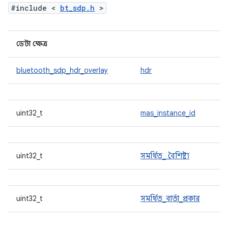
#include <
bt_sdp.h
>
ডেটা ক্ষেত্র
bluetooth_sdp_hdr_overlay
hdr
uint32_t
mas_instance_id
uint32_t
সমর্থিত_ বৈশিষ্ট্য
uint32_t
সমর্থিত_বার্তা_প্রকার