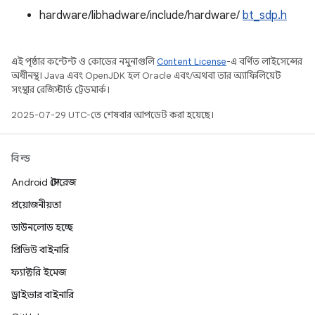
hardware/libhadware/include/hardware/
bt_sdp.h
এই পৃষ্ঠার কন্টেন্ট ও কোডের নমুনাগুলি
Content License
-এ বর্ণিত লাইসেন্সের
অধীনস্থ। Java এবং OpenJDK হল Oracle এবং/অথবা তার অ্যাফিলিয়েট
সংস্থার রেজিস্টার্ড ট্রেডমার্ক।
2025-07-29 UTC-তে শেষবার আপডেট করা হয়েছে।
বিল্ড
Android স্টোরেজ
প্রয়োজনীয়তা
ডাউনলোড হচ্ছে
প্রিভিউ বাইনারি
ফ্যাক্টরি ইমেজ
ড্রাইভার বাইনারি