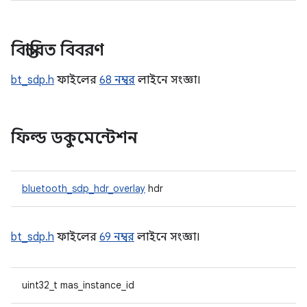
বিস্তারিত বিবরণ
bt_sdp.h
ফাইলের
68 নম্বর
লাইনে সংজ্ঞা।
ফিল্ড ডকুমেন্টেশন
bluetooth_sdp_hdr_overlay
hdr
bt_sdp.h
ফাইলের
69 নম্বর
লাইনে সংজ্ঞা।
uint32_t mas_instance_id