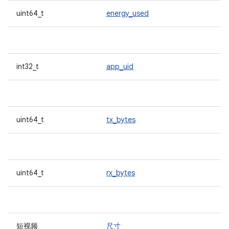
uint64_t
energy_used
int32_t
app_uid
uint64_t
tx_bytes
uint64_t
rx_bytes
短视频
尺寸