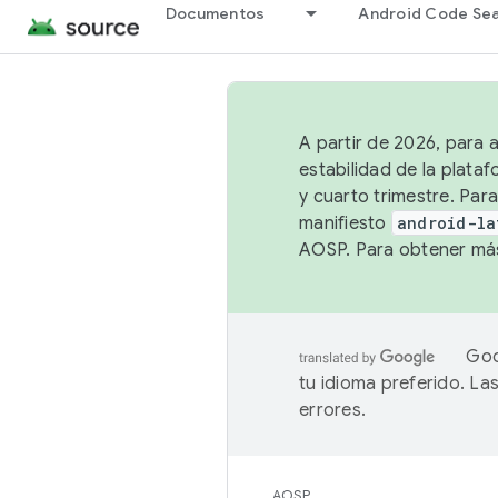
Documentos
Android Code Se
A partir de 2026, para 
estabilidad de la plata
y cuarto trimestre. Para
manifiesto
android-la
AOSP. Para obtener más
Goo
tu idioma preferido. L
errores.
AOSP