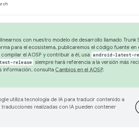
arch
alinearnos con nuestro modelo de desarrollo llamado Trunk S
forma para el ecosistema, publicaremos el código fuente en
 compilar el AOSP y contribuir a él, usa
android-latest-r
test-release
siempre hará referencia a la versión más reci
 información, consulta
Cambios en el AOSP
.
gle utiliza tecnología de IA para traducir contenido a
as traducciones realizadas con IA pueden contener