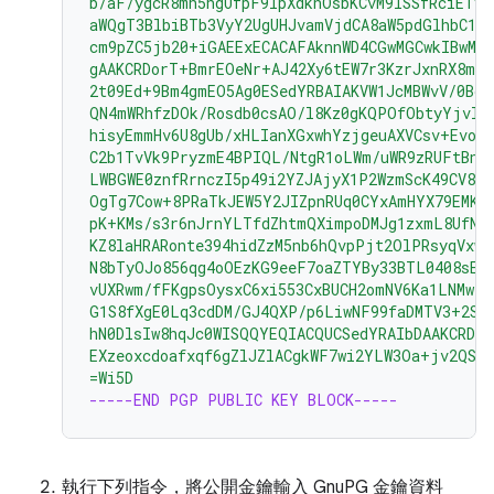
b/aF/ygcR8mh5hgUfpF9IpXdknOsbKCvM9lSSfRciETyk
aWQgT3BlbiBTb3VyY2UgUHJvamVjdCA8aW5pdGlhbC1j
cm9pZC5jb20+iGAEExECACAFAknnWD4CGwMGCwkIBwMC
gAAKCRDorT+BmrEOeNr+AJ42Xy6tEW7r3KzrJxnRX8mi
2t09Ed+9Bm4gmEO5Ag0ESedYRBAIAKVW1JcMBWvV/0Bo9
QN4mWRhfzDOk/Rosdb0csAO/l8Kz0gKQPOfObtyYjvI8
hisyEmmHv6U8gUb/xHLIanXGxwhYzjgeuAXVCsv+EvoP
C2b1TvVk9PryzmE4BPIQL/NtgR1oLWm/uWR9zRUFtBnE4
LWBGWE0znfRrnczI5p49i2YZJAjyX1P2WzmScK49CV82
OgTg7Cow+8PRaTkJEW5Y2JIZpnRUq0CYxAmHYX79EMKH
pK+KMs/s3r6nJrnYLTfdZhtmQXimpoDMJg1zxmL8UfNU
KZ8laHRARonte394hidZzM5nb6hQvpPjt2OlPRsyqVxw4
N8bTyOJo856qg4oOEzKG9eeF7oaZTYBy33BTL0408sEB
vUXRwm/fFKgpsOysxC6xi553CxBUCH2omNV6Ka1LNMwzS
G1S8fXgE0Lq3cdDM/GJ4QXP/p6LiwNF99faDMTV3+2SA
hN0DlsIw8hqJc0WISQQYEQIACQUCSedYRAIbDAAKCRDo
EXzeoxcdoafxqf6gZlJZlACgkWF7wi2YLW3Oa+jv2QST
=Wi5D
-----END PGP PUBLIC KEY BLOCK-----
執行下列指令，將公開金鑰輸入 GnuPG 金鑰資料