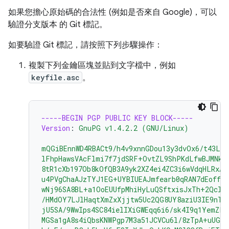
如果您擔心原始碼的合法性 (例如是否來自 Google)，可以
驗證分支版本 的 Git 標記。
如要驗證 Git 標記，請按照下列步驟操作：
複製下列金鑰區塊並貼到文字檔中，例如
keyfile.asc
。
-----BEGIN PGP PUBLIC KEY BLOCK-----
Version
:
GnuPG v1.4.2.2 (GNU/Linux)
mQGiBEnnWD4RBACt9/h4v9xnnGDou13y3dvOx6/t43LP
lFhpHawsVAcFlmi7f7jdSRF+OvtZL9ShPKdLfwBJMNkU
8tR1cXb197Ob8kOfQB3A9yk2XZ4ei4ZC3i6wVdqHLRxAB
u4PVgChaAJzTYJ1EG+UYBIUEAJmfearb0qRAN7dEoff0F
wNj96SA8BL+a1OoEUUfpMhiHyLuQSftxisJxTh+2Qclz
/HMdOY7LJlHaqtXmZxXjjtw5Uc2QG8UY8aziU3IE9nTj
jU5SA/9WwIps4SC84ielIXiGWEqq6i6/sk4I9q1YemZF2
MGSa1gA8s4iQbsKNWPgp7M3a51JCVCu6l/8zTpA+uUGap