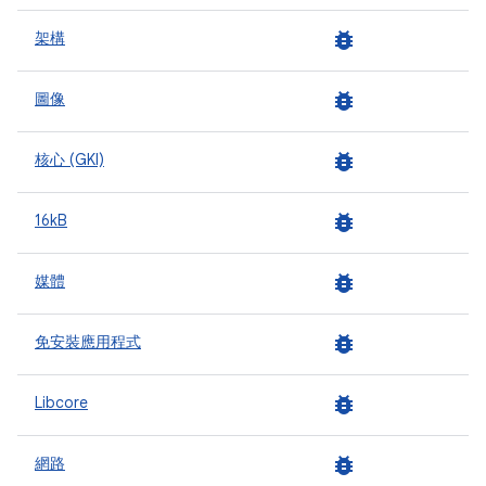
bug_report
架構
bug_report
圖像
bug_report
核心 (GKI)
bug_report
16kB
bug_report
媒體
bug_report
免安裝應用程式
bug_report
Libcore
bug_report
網路