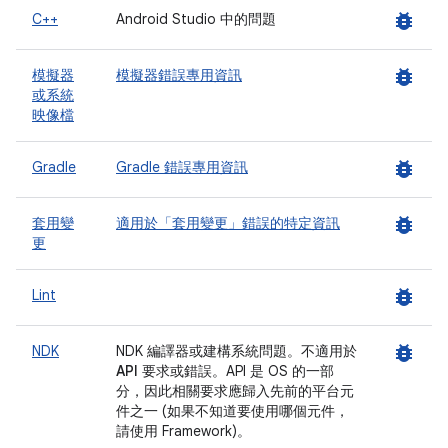
bug_report
C++
Android Studio 中的問題
bug_report
模擬器
模擬器錯誤專用資訊
或系統
映像檔
bug_report
Gradle
Gradle 錯誤專用資訊
bug_report
套用變
適用於「套用變更」錯誤的特定資訊
更
bug_report
Lint
bug_report
NDK
NDK 編譯器或建構系統問題。
不適用於
API 要求或錯誤。
API 是 OS 的一部
分，因此相關要求應歸入先前的平台元
件之一 (如果不知道要使用哪個元件，
請使用 Framework)。