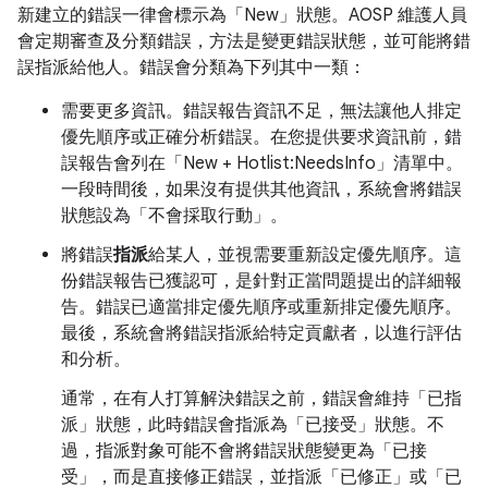
新建立的錯誤一律會標示為「New」
狀態。AOSP 維護人員
會定期審查及分類錯誤，方法是變更錯誤狀態，並可能將錯
誤指派給他人。錯誤會分類為下列其中一類：
需要更多資訊。錯誤報告資訊不足，無法讓他人排定
優先順序或正確分析錯誤。在您提供要求資訊前，錯
誤報告會列在「New + Hotlist:NeedsInfo」
清單中。
一段時間後，如果沒有提供其他資訊，系統會將錯誤
狀態設為「不會採取行動」。
將錯誤
指派
給某人，並視需要重新設定優先順序。這
份錯誤報告已獲認可，是針對正當問題提出的詳細報
告。錯誤已適當排定優先順序或重新排定優先順序。
最後，系統會將錯誤指派給特定貢獻者，以進行評估
和分析。
通常，在有人打算解決錯誤之前，錯誤會維持「已指
派」
狀態，此時錯誤會指派為「已接受」
狀態。不
過，指派對象可能不會將錯誤狀態變更為「已接
受」
，而是直接修正錯誤，並指派「已修正」
或「已