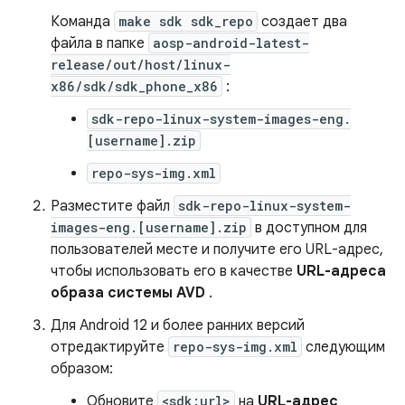
Команда
make sdk sdk_repo
создает два
файла в папке
aosp-android-latest-
release/out/host/linux-
x86/sdk/sdk_phone_x86
:
sdk-repo-linux-system-images-eng.
[username].zip
repo-sys-img.xml
Разместите файл
sdk-repo-linux-system-
images-eng.[username].zip
в доступном для
пользователей месте и получите его URL-адрес,
чтобы использовать его в качестве
URL-адреса
образа системы AVD
.
Для Android 12 и более ранних версий
отредактируйте
repo-sys-img.xml
следующим
образом:
Обновите
<sdk:url>
на
URL-адрес