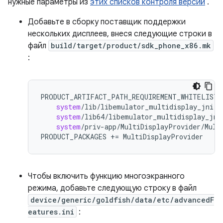
нужные параметры из
этих списков контроля версий
.
Добавьте в сборку поставщик поддержки
нескольких дисплеев, внеся следующие строки в
файл
build/target/product/sdk_phone_x86.mk
:
PRODUCT_ARTIFACT_PATH_REQUIREMENT_WHITELIST
system
/
lib
/
libemulator_multidisplay_jni
.
s
system
/
lib64
/
libemulator_multidisplay_jni
system
/
priv
-
app
/
MultiDisplayProvider
/
Mult
PRODUCT_PACKAGES
+=
MultiDisplayProvider
Чтобы включить функцию многоэкранного
режима, добавьте следующую строку в файл
device/generic/goldfish/data/etc/advancedF
eatures.ini
: