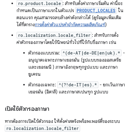
ro.product.locale
: สำหรับตั้งค่าภาษาเริ่มต้น ค่านี้จะ
กำหนดเป็นภาษาแรกในตัวแปร
PRODUCT_LOCALES
ใน
ตอนแรก คุณสามารถลบล้างค่าดังกล่าวได้ (ดูข้อมูลเพิ่มเติม
ได้ที่ตาราง
การตั้งค่าตัวแปรคำจำกัดความผลิตภัณฑ์
)
ro.localization.locale_filter
: สำหรับการตั้ง
ค่าตัวกรองภาษาโดยใช้นิพจน์ทั่วไปที่ใช้กับชื่อภาษา เช่น
ตัวกรองแบบรวม:
^(de-AT|de-DE|en|uk).*
-
อนุญาตเฉพาะภาษาเยอรมัน (รูปแบบของออสเตรีย
และเยอรมนี ) ภาษาอังกฤษทุกรูปแบบ และภาษา
ยูเครน
ตัวกรองเฉพาะ:
^(?!de-IT|es).*
- ยกเว้นภาษา
เยอรมัน (อิตาลี) และภาษาสเปนทุก รูปแบบ
เปิดใช้ตัวกรองภาษา
หากต้องการเปิดใช้ตัวกรอง ให้ตั้งค่าสตริงพร็อพเพอร์ตี้ของระบบ
ro.localization.locale_filter