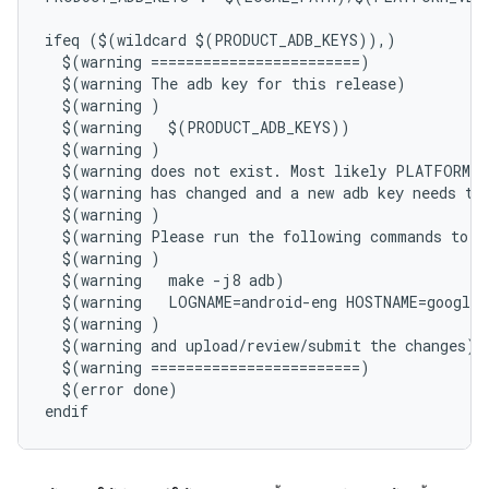
ifeq ($(wildcard $(PRODUCT_ADB_KEYS)),)

  $(warning ========================)

  $(warning The adb key for this release)

  $(warning )

  $(warning   $(PRODUCT_ADB_KEYS))

  $(warning )

  $(warning does not exist. Most likely PLATFORM_V
  $(warning has changed and a new adb key needs to 
  $(warning )

  $(warning Please run the following commands to cr
  $(warning )

  $(warning   make -j8 adb)

  $(warning   LOGNAME=android-eng HOSTNAME=google.
  $(warning )

  $(warning and upload/review/submit the changes)

  $(warning ========================)

  $(error done)
