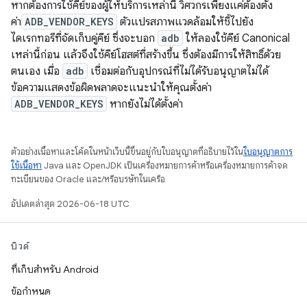
หากต้องการใช้คีย์ของผู้ให้บริการเหล่านี้ วิศวกรเพียงแค่ต้องตั้ง
ค่า
ADB_VENDOR_KEYS
ตัวแปรสภาพแวดล้อมให้ชี้ไปยัง
ไดเรกทอรีที่จัดเก็บคู่คีย์ ซึ่งจะบอก
adb
ให้ลองใช้คีย์ Canonical
เหล่านี้ก่อน แล้วจึงใช้คีย์โฮสต์ที่สร้างขึ้น ซึ่งต้องมีการให้สิทธิ์ด้วย
ตนเอง เมื่อ
adb
เชื่อมต่อกับอุปกรณ์ที่ไม่ได้รับอนุญาตไม่ได้
ข้อความแสดงข้อผิดพลาดจะแนะนำให้คุณตั้งค่า
ADB_VENDOR_KEYS
หากยังไม่ได้ตั้งค่า
ตัวอย่างเนื้อหาและโค้ดในหน้าเว็บนี้ขึ้นอยู่กับใบอนุญาตที่อธิบายไว้ใน
ใบอนุญาตการ
ใช้เนื้อหา
Java และ OpenJDK เป็นเครื่องหมายการค้าหรือเครื่องหมายการค้าจด
ทะเบียนของ Oracle และ/หรือบริษัทในเครือ
อัปเดตล่าสุด 2026-06-18 UTC
บิวด์
ที่เก็บสำหรับ Android
ข้อกำหนด