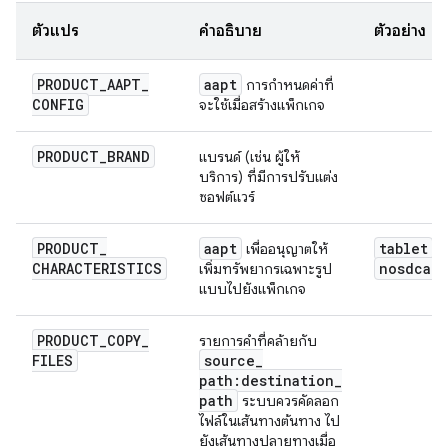
ตัวแปร
คำอธิบาย
ตัวอย่าง
PRODUCT
_
AAPT
_
aapt
การกำหนดค่าที่
CONFIG
จะใช้เมื่อสร้างแพ็กเกจ
PRODUCT
_
BRAND
แบรนด์ (เช่น ผู้ให้
บริการ) ที่มีการปรับแต่ง
ซอฟต์แวร์
PRODUCT
_
aapt
tablet
เพื่ออนุญาตให้
,
CHARACTERISTICS
nosdcard
เพิ่มทรัพยากรเฉพาะรูป
แบบไปยังแพ็กเกจ
PRODUCT
_
COPY
_
รายการคำที่คล้ายกับ
FILES
source
_
path:destination
_
path
ระบบควรคัดลอก
ไฟล์ในเส้นทางต้นทาง ไป
ยังเส้นทางปลายทางเมื่อ