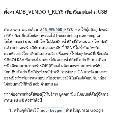
ตั้งค่า ADB
_
VENDOR
_
KEYS เพื่อเชื่อมต่อผ่าน USB
ตัวแปรสภาพแวดล้อม
ADB_VENDOR_KEYS
ช่วยให้ผู้ผลิตอุปกรณ์
เข้าถึง บิลด์ที่แก้ไขข้อบกพร่องได้ (-userdebug และ -eng แต่
ไม่ใช่ -user) ผ่าน adb โดยไม่ต้องมีการให้สิทธิ์ด้วยตนเอง โดยปกติ
แล้ว adb จะสร้างคีย์การตรวจสอบสิทธิ์ RSA ที่ไม่ซ้ำกันสำหรับ
คอมพิวเตอร์ไคลเอ็นต์แต่ละเครื่อง ซึ่งจะส่งไปยังอุปกรณ์ที่เชื่อมต่อ
นี่คือคีย์ RSA ที่แสดงในกล่องโต้ตอบการให้สิทธิ์ adb อีกทางเลือก
หนึ่งคือคุณสามารถสร้างคีย์ที่รู้จักลงในอิมเมจระบบและแชร์กับ
ไคลเอ็นต์ adb ซึ่งมีประโยชน์สําหรับการพัฒนา OS และโดยเฉพาะ
อย่างยิ่งสําหรับการทดสอบ เนื่องจากช่วยให้ไม่ต้องโต้ตอบกับกล่อง
โต้ตอบการให้สิทธิ์ adb ด้วยตนเอง
หากต้องการสร้างคีย์ของผู้ให้บริการ บุคคลหนึ่ง (โดยปกติคือผู้จัดการ
การเผยแพร่) ควรทำดังนี้
สร้างคู่คีย์โดยใช้
adb keygen
สำหรับอุปกรณ์ Google