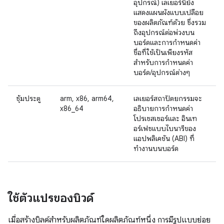
อุปกรณ์) เลเยอร์นี้ยัง
แสดงแผนผังแบบเปลือย
ของผลิตภัณฑ์ด้วย ซึ่งรวม
ถึงอุปกรณ์ต่อพ่วงบน
บอร์ดและการกำหนดค่า
ชื่อที่ใช้เป็นเพียงรหัส
สำหรับการกำหนดค่า
บอร์ด/อุปกรณ์ต่างๆ
ซุ้มประตู
arm, x86, arm64,
เลเยอร์สถาปัตยกรรมจะ
x86_64
อธิบายการกำหนดค่า
โปรเซสเซอร์และ อินเท
อร์เฟซแบบไบนารีของ
แอปพลิเคชัน (ABI) ที่
ทำงานบนบอร์ด
ใช้ตัวแปรของบิวด์
เมื่อสร้างบิลด์สำหรับผลิตภัณฑ์ใดผลิตภัณฑ์หนึ่ง การมีรูปแบบย่อย