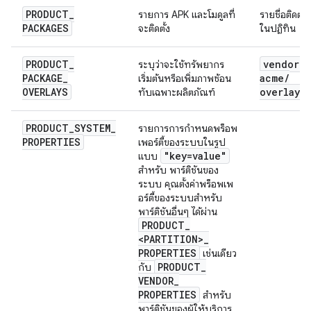
PRODUCT
_
รายการ APK และโมดูลที่
รายชื่อติดต่อ
PACKAGES
จะติดตั้ง
ในปฏิทิน
PRODUCT
_
vendor
/
ระบุว่าจะใช้ทรัพยากร
PACKAGE
_
acme
/
เริ่มต้นหรือเพิ่มภาพซ้อน
OVERLAYS
overlay
ทับเฉพาะผลิตภัณฑ์
PRODUCT
_
SYSTEM
_
รายการการกำหนดพร็อพ
PROPERTIES
เพอร์ตี้ของระบบในรูป
"key=value"
แบบ
สำหรับ พาร์ติชันของ
ระบบ คุณตั้งค่าพร็อพเพ
อร์ตี้ของระบบสำหรับ
พาร์ติชันอื่นๆ ได้ผ่าน
PRODUCT
_
<PARTITION>
_
PROPERTIES
เช่นเดียว
PRODUCT
_
กับ
VENDOR
_
PROPERTIES
สำหรับ
พาร์ติชันของผู้ให้บริการ