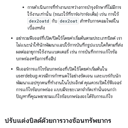
การดำเนินการที่ทำงานระหว่างการบำรุงรักษาที่ไม่มีการ
ใช้งานเท่านั้น (ขณะใช้ที่ชาร์จ/ชาร์จเต็ม) เช่น การใช้
dex2oatd
กับ
dex2oat
สำหรับการคอมไพล์ใน
เบื้องหลัง
อย่ารวมฟีเจอร์ที่เปิด/ปิดใช้โดยค่าเริ่มต้นตามประเภทบิลด์ เรา
ไม่แนะนำให้นักพัฒนาแอปใช้การบันทึกรูปแบบใดก็ตามที่ส่ง
ผลต่ออายุการใช้งานแบตเตอรี่ เช่น การบันทึกการแก้ไขข้อ
บกพร่องหรือการทิ้งฮีป
ฟีเจอร์การแก้ไขข้อบกพร่องที่เปิดใช้โดยค่าเริ่มต้นใน
userdebug ควรมีการกำหนดไว้อย่างชัดเจน และแชร์กับนัก
พัฒนาแอปทุกคนที่ทำงานในโปรเจ็กต์ คุณควรเปิดใช้ฟีเจอร์
การแก้ไขข้อบกพร่อง แบบมีระยะเวลาจำกัดเท่านั้นจนกว่า
ปัญหาที่คุณพยายามแก้ไขข้อบกพร่องจะได้รับการแก้ไข
ปรับแต่งบิลด์ด้วยการวางซ้อนทรัพยากร