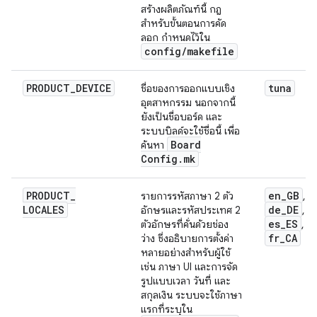
สร้างผลิตภัณฑ์นี้ กฎ
สำหรับขั้นตอนการคัด
ลอก กำหนดไว้ใน
config
/
makefile
PRODUCT
_
DEVICE
tuna
ชื่อของการออกแบบเชิง
อุตสาหกรรม นอกจากนี้
ยังเป็นชื่อบอร์ด และ
ระบบบิลด์จะใช้ชื่อนี้ เพื่อ
Board
ค้นหา
Config
.
mk
PRODUCT
_
en
_
GB
รายการรหัสภาษา 2 ตัว
,
LOCALES
de
_
DE
อักษรและรหัสประเทศ 2
,
es
_
ES
ตัวอักษรที่คั่นด้วยช่อง
,
fr
_
CA
ว่าง ซึ่งอธิบายการตั้งค่า
หลายอย่างสำหรับผู้ใช้
เช่น ภาษา UI และการจัด
รูปแบบเวลา วันที่ และ
สกุลเงิน ระบบจะใช้ภาษา
แรกที่ระบุใน