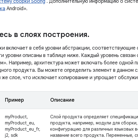
стему сборки Soong
. Дополнительную информацию о сист
ка
Android».
есь в слоях построения
.
ки включает в себя уровни абстракции, соответствующие
и уровни описаны в таблице ниже. Каждый уровень связан 
им». Например, архитектура может включать более одной п
дного продукта. Вы можете определить элемент в данном 
м же слое, что исключает копирование и упрощает обслужи
Пример
Описание
myProduct,
Слой продукта определяет спецификаци
myProduct_eu,
продукта, например, модули для сборки
myProduct_eu_fr,
конфигурацию для различных языковых в
j2, sdk
название
всего продукта. Переменные, с