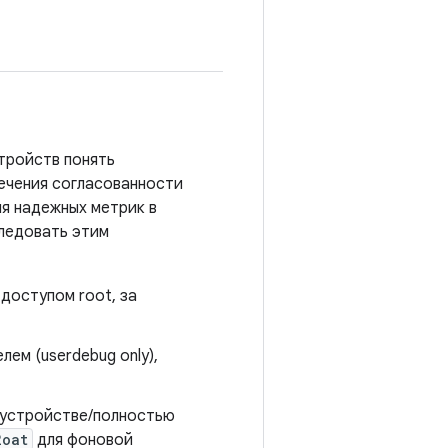
тройств понять
ечения согласованности
я надежных метрик в
следовать этим
доступом root, за
ем (userdebug only),
м устройстве/полностью
2oat
для фоновой