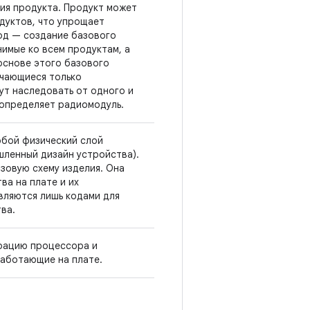
ия продукта. Продукт может
дуктов, что упрощает
од — создание базового
имые ко всем продуктам, а
основе этого базового
ичающиеся только
ут наследовать от одного и
 определяет радиомодуль.
обой физический слой
шленный дизайн устройства).
зовую схему изделия. Она
ва на плате и их
вляются лишь кодами для
ва.
рацию процессора и
работающие на плате.