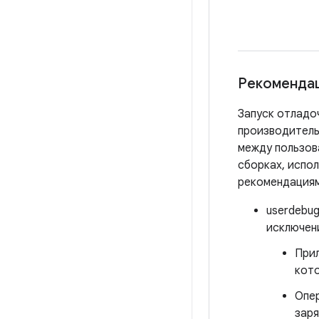
Рекомендац
Запуск отладо
производитель
между пользов
сборках, испо
рекомендациям
userdebug
исключен
Прил
кото
Опер
заря