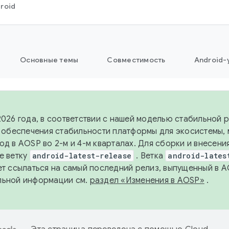
roid
Основные темы
Совместимость
Android-
2026 года, в соответствии с нашей моделью стабильной
я обеспечения стабильности платформы для экосистемы,
од в AOSP во 2-м и 4-м кварталах. Для сборки и внесени
е ветку
android-latest-release
. Ветка
android-lates
ет ссылаться на самый последний релиз, выпущенный в A
льной информации см.
раздел «Изменения в AOSP»
.