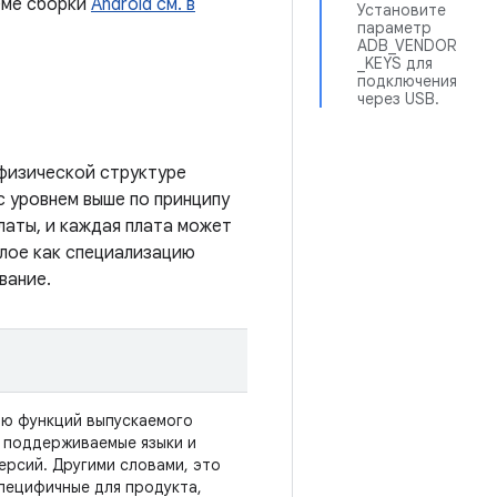
еме сборки
Android см. в
Установите
параметр
ADB_VENDOR
_KEYS для
подключения
через USB.
 физической структуре
с уровнем выше по принципу
латы, и каждая плата может
слое как специализацию
вание.
ю функций выпускаемого
, поддерживаемые языки и
ерсий. Другими словами, это
пецифичные для продукта,