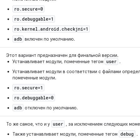
ro.secure=0
ro.debuggable=1
ro.kernel.android.checkjni=1
adb
включен по умолчанию.
Этот вариант предназначен для финальной версии.
user
Устанавливает модули, помеченные тегом
.
Устанавливает модули в соответствии с файлами определ
помеченные модули.
ro.secure=1
ro.debuggable=0
adb
отключен по умолчанию.
user
То же самое, что и у
, за исключением следующих моме
debug
Также устанавливает модули, помеченные тегом
.