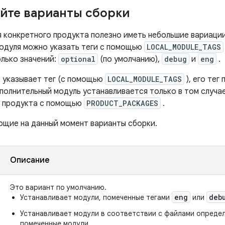
йте варианты сборки
я конкретного продукта полезно иметь небольшие вариации
одуля можно указать теги с помощью
LOCAL_MODULE_TAGS
олько значений:
optional
(по умолчанию),
debug
и
eng
.
е указывает тег (с помощью
LOCAL_MODULE_TAGS
), его тег
полнительный модуль устанавливается только в том случае
й продукта с помощью
PRODUCT_PACKAGES
.
щие на данный момент варианты сборки.
Описание
Это вариант по умолчанию.
eng
deb
Устанавливает модули, помеченные тегами
или
Устанавливает модули в соответствии с файлами определ
помеченные модули.