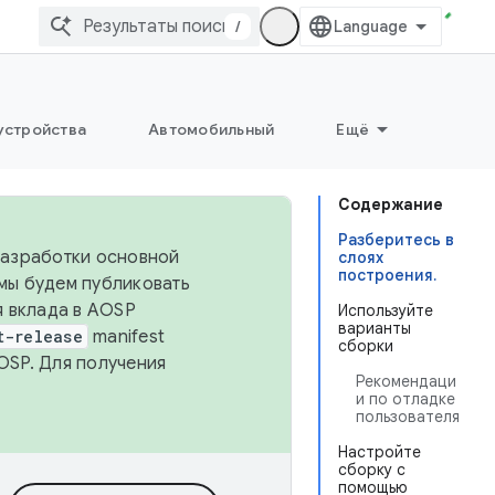
/
устройства
Автомобильный
Ещё
Содержание
Разберитесь в
 разработки основной
слоях
построения.
 мы будем публиковать
я вклада в AOSP
Используйте
варианты
t-release
manifest
сборки
OSP. Для получения
Рекомендаци
и по отладке
пользователя
Настройте
сборку с
помощью