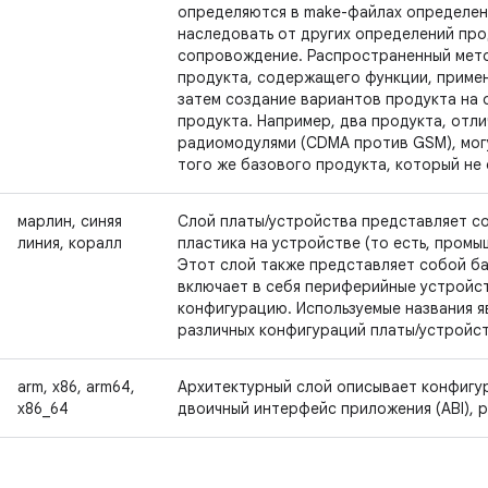
определяются в make-файлах определен
наследовать от других определений про
сопровождение. Распространенный мет
продукта, содержащего функции, примен
затем создание вариантов продукта на 
продукта. Например, два продукта, отл
радиомодулями (CDMA против GSM), мог
того же базового продукта, который не
марлин, синяя
Слой платы/устройства представляет с
линия, коралл
пластика на устройстве (то есть, промы
Этот слой также представляет собой ба
включает в себя периферийные устройст
конфигурацию. Используемые названия я
различных конфигураций платы/устройст
arm, x86, arm64,
Архитектурный слой описывает конфигу
x86_64
двоичный интерфейс приложения (ABI), 