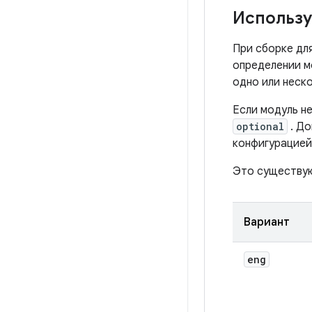
Использу
При сборке дл
определении м
одно или неск
Если модуль н
optional
. До
конфигурацие
Это существую
Вариант
eng