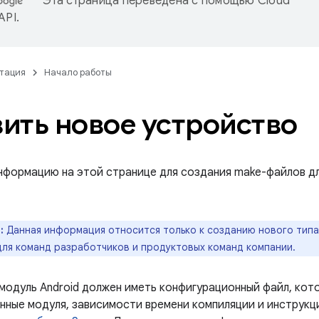
Эта страница переведена с помощью
Cloud
 API
.
тация
Начало работы
ить новое устройство
нформацию на этой странице для создания make-файлов дл
:
Данная информация относится только к созданию нового типа
для команд разработчиков и продуктовых команд компании.
модуль Android должен иметь конфигурационный файл, кот
нные модуля, зависимости времени компиляции и инструкции