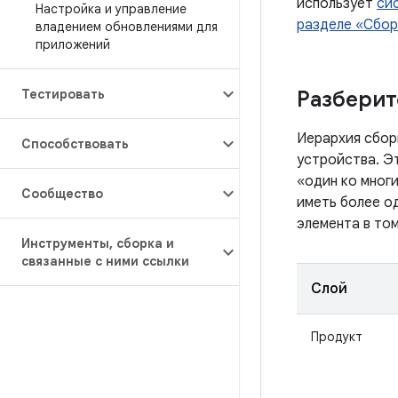
использует
си
Настройка и управление
разделе «Сбор
владением обновлениями для
приложений
Тестировать
Разберит
Иерархия сбор
Способствовать
устройства. Эт
«один ко мног
Сообщество
иметь более о
элемента в то
Инструменты
,
сборка и
связанные с ними ссылки
Слой
Продукт