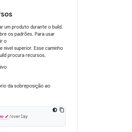
rsos
r um produto durante o build.
bre os padrões. Para usar
ir o
 nível superior. Esse caminho
uild procura recursos.
uivo
ório da sobreposição ao
me