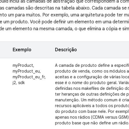
 build inclui as camadas de abstração que correspondem à com
ssas camadas são descritas na tabela abaixo. Cada camada se
to um para muitos. Por exemplo, uma arquitetura pode ter ma
de um produto. Você pode definir um elemento em uma dete
de um elemento na mesma camada, o que elimina a cópia e sim
Exemplo
Descrição
myProduct,
A camada de produto define a especif
myProduct_eu,
produto de venda, como os módulos a 
myProduct_eu_fr,
aceitas e a configuração de várias loc
j2, sdk
esse é o
nome
do produto geral. Variá
definidas nos makefiles de definição
ter heranças de outras definições de p
manutenção. Um método comum é cria
recursos aplicáveis a todos os produto
do produto com base nele. Por exempl
apenas nos rádios (CDMA versus GSM
produto base que não define um rádio