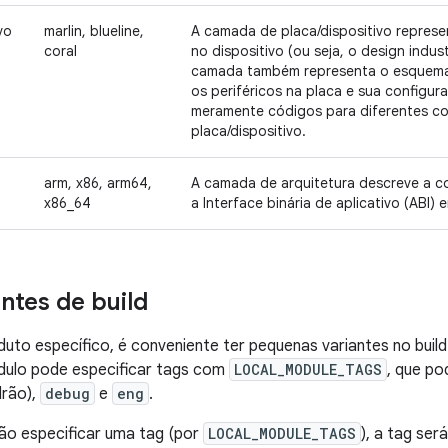
vo
marlin, blueline,
A camada de placa/dispositivo represe
coral
no dispositivo (ou seja, o design indust
camada também representa o esquema c
os periféricos na placa e sua configu
meramente códigos para diferentes c
placa/dispositivo.
arm, x86, arm64,
A camada de arquitetura descreve a c
x86_64
a Interface binária de aplicativo (ABI)
ntes de build
duto específico, é conveniente ter pequenas variantes no bui
ódulo pode especificar tags com
LOCAL_MODULE_TAGS
, que po
rão),
debug
e
eng
.
ão especificar uma tag (por
LOCAL_MODULE_TAGS
), a tag ser