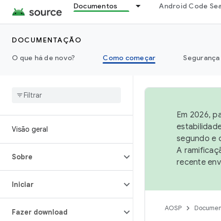
Documentos
Android Code Se
DOCUMENTAÇÃO
O que há de novo?
Como começar
Segurança
Em 2026, pa
estabilidad
Visão geral
segundo e q
A ramificaç
Sobre
recente env
Iniciar
AOSP
Documen
Fazer download