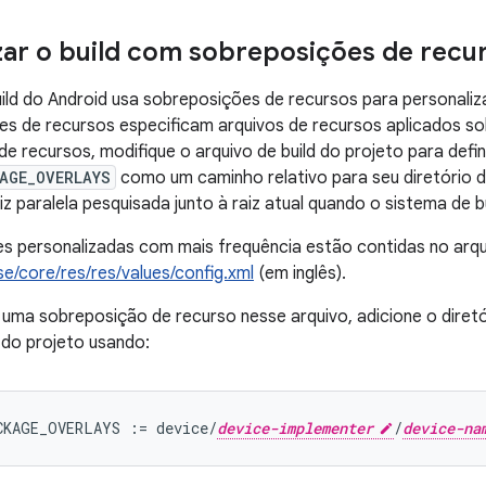
zar o build com sobreposições de recu
ild do Android usa sobreposições de recursos para personaliza
s de recursos especificam arquivos de recursos aplicados so
e recursos, modifique o arquivo de build do projeto para defin
AGE_OVERLAYS
como um caminho relativo para seu diretório de
iz paralela pesquisada junto à raiz atual quando o sistema de b
s personalizadas com mais frequência estão contidas no arq
/core/res/res/values/config.xml
(em inglês).
 uma sobreposição de recurso nesse arquivo, adicione o diret
d do projeto usando:
CKAGE_OVERLAYS := device/
device-implementer
/
device-na