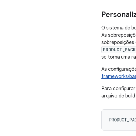
Personali
O sistema de bu
As sobreposiçõe
sobreposições d
PRODUCT_PACK
se torna uma ra
As configuraçõe
frameworks/base
Para configurar
arquivo de buil
PRODUCT_PA