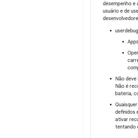
desempenho e a
usuário e de us
desenvolvedores
userdebug
Apps
Oper
carr
comp
Não deve 
Não é rec
bateria, 
Quaisquer
definidos
ativar re
tentando d