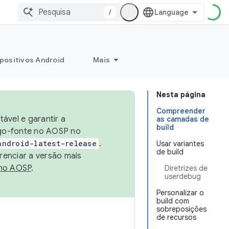
/
positivos Android
Mais
Nesta página
Compreender
ável e garantir a
as camadas de
build
igo-fonte no AOSP no
android-latest-release
.
Usar variantes
de build
renciar a versão mais
no AOSP
.
Diretrizes de
userdebug
Personalizar o
build com
sobreposições
de recursos