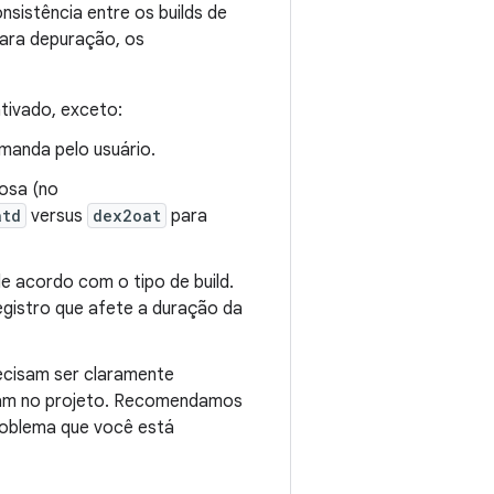
sistência entre os builds de
para depuração, os
tivado, exceto:
anda pelo usuário.
osa (no
atd
versus
dex2oat
para
e acordo com o tipo de build.
gistro que afete a duração da
ecisam ser claramente
ham no projeto. Recomendamos
roblema que você está