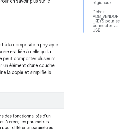
 Pour en savoir plus sur le
régionaux
Définir
ADB_VENDOR
_KEYS pour se
connecter via
USB
nt à la composition physique
he est liée à celle qui la
re peut comporter plusieurs
ir un élément d'une couche
 la copie et simplifie la
ons des fonctionnalités d'un
es à créer, les paramètres
n pour différents paramètres