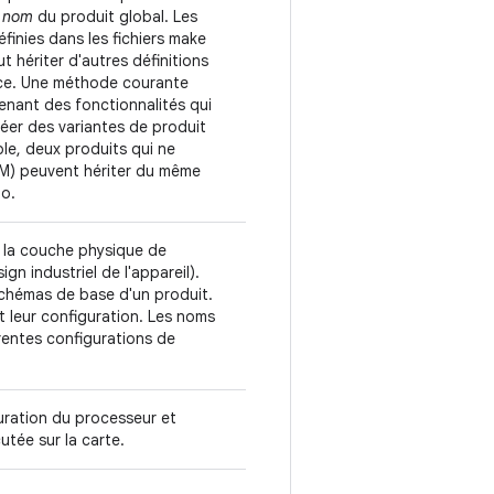
u
nom
du produit global. Les
finies dans les fichiers make
t hériter d'autres définitions
ance. Une méthode courante
enant des fonctionnalités qui
réer des variantes de produit
le, deux produits qui ne
SM) peuvent hériter du même
io.
e la couche physique de
ign industriel de l'appareil).
chémas de base d'un produit.
et leur configuration. Les noms
rentes configurations de
guration du processeur et
cutée sur la carte.