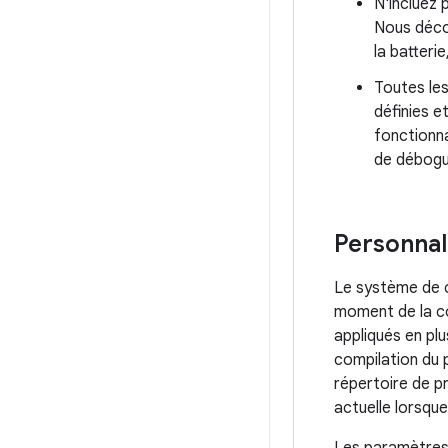
N'incluez 
Nous décon
la batteri
Toutes le
définies e
fonctionna
de débogue
Personnal
Le système de c
moment de la co
appliqués en plu
compilation du p
répertoire de p
actuelle lorsqu