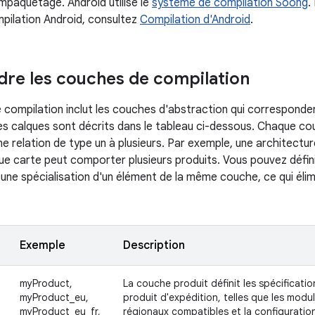
empaquetage. Android utilise le
système de compilation Soong
.
pilation Android, consultez
Compilation d'Android
.
re les couches de compilation
e compilation inclut les couches d'abstraction qui corresponde
es calques sont décrits dans le tableau ci-dessous. Chaque couc
e relation de type un à plusieurs. Par exemple, une architectu
ue carte peut comporter plusieurs produits. Vous pouvez défin
e spécialisation d'un élément de la même couche, ce qui élimine
Exemple
Description
myProduct,
La couche produit définit les spécificati
myProduct_eu,
produit d'expédition, telles que les modul
myProduct_eu_fr,
régionaux compatibles et la configuratio