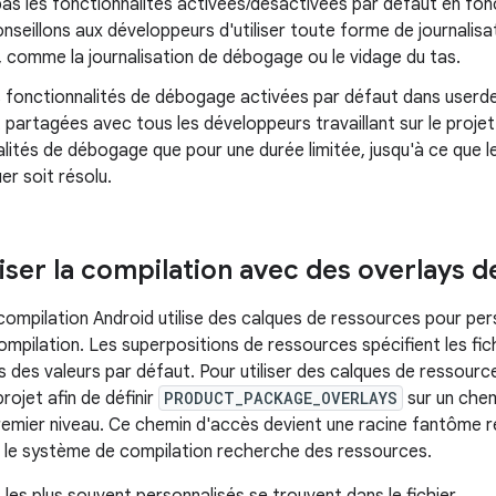
pas les fonctionnalités activées/désactivées par défaut en fon
seillons aux développeurs d'utiliser toute forme de journalisa
e, comme la journalisation de débogage ou le vidage du tas.
s fonctionnalités de débogage activées par défaut dans userd
t partagées avec tous les développeurs travaillant sur le projet
lités de débogage que pour une durée limitée, jusqu'à ce que
r soit résolu.
iser la compilation avec des overlays 
ompilation Android utilise des calques de ressources pour pers
mpilation. Les superpositions de ressources spécifient les fic
s des valeurs par défaut. Pour utiliser des calques de ressource
rojet afin de définir
PRODUCT_PACKAGE_OVERLAYS
sur un chem
remier niveau. Ce chemin d'accès devient une racine fantôme 
e le système de compilation recherche des ressources.