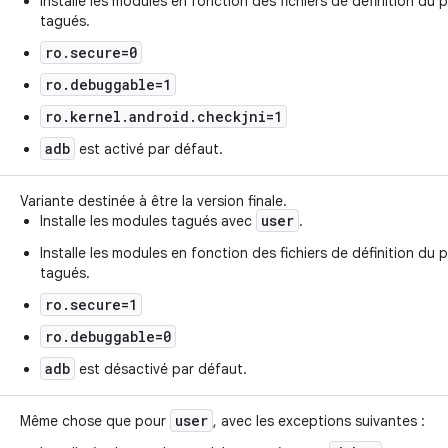
Installe les modules en fonction des fichiers de définition du
tagués.
ro.secure=0
ro.debuggable=1
ro.kernel.android.checkjni=1
adb
est activé par défaut.
Variante destinée à être la version finale.
user
Installe les modules tagués avec
.
Installe les modules en fonction des fichiers de définition du
tagués.
ro.secure=1
ro.debuggable=0
adb
est désactivé par défaut.
user
Même chose que pour
, avec les exceptions suivantes :