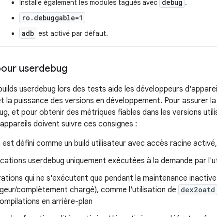
debug
Installe également les modules tagués avec
.
ro.debuggable=1
adb
est activé par défaut.
pour userdebug
builds userdebug lors des tests aide les développeurs d'appare
 la puissance des versions en développement. Pour assurer la
g, et pour obtenir des métriques fiables dans les versions util
appareils doivent suivre ces consignes :
est défini comme un build utilisateur avec accès racine activé,
ications userdebug uniquement exécutées à la demande par l'ut
ations qui ne s'exécutent que pendant la maintenance inactive 
geur/complètement chargé), comme l'utilisation de
dex2oatd
compilations en arrière-plan