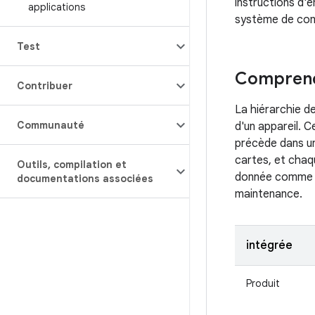
instructions d'
applications
système de com
Test
Comprend
Contribuer
La hiérarchie d
Communauté
d'un appareil. C
précède dans un
cartes, et chaq
Outils
,
compilation et
donnée comme un
documentations associées
maintenance.
intégrée
Produit