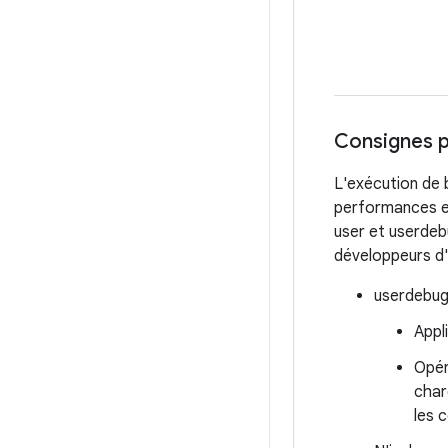
Consignes 
L'exécution de 
performances et
user et userdebu
développeurs d'
userdebug 
Appl
Opér
char
les 