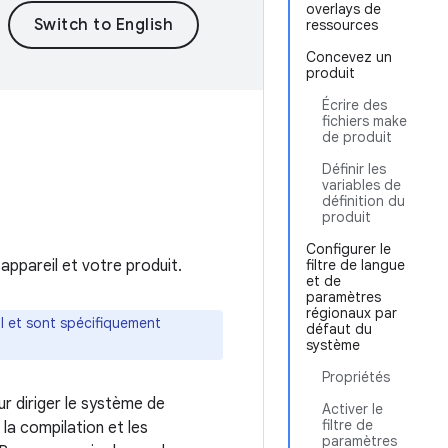
overlays de
ressources
Concevez un
produit
Écrire des
fichiers make
de produit
Définir les
variables de
définition du
produit
Configurer le
appareil et votre produit.
filtre de langue
et de
paramètres
régionaux par
il et sont spécifiquement
défaut du
système
Propriétés
r diriger le système de
Activer le
filtre de
a compilation et les
paramètres