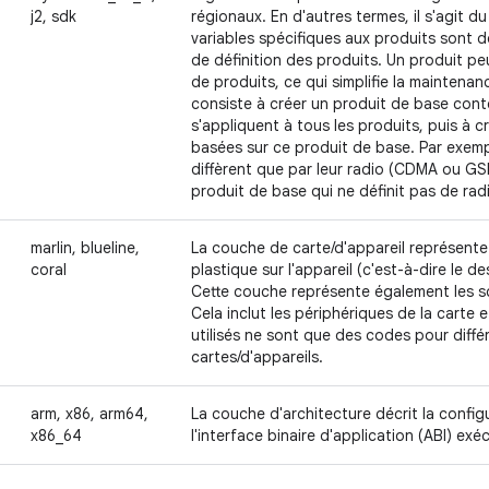
j2, sdk
régionaux. En d'autres termes, il s'agit d
variables spécifiques aux produits sont dé
de définition des produits. Un produit peu
de produits, ce qui simplifie la mainten
consiste à créer un produit de base cont
s'appliquent à tous les produits, puis à c
basées sur ce produit de base. Par exemp
diffèrent que par leur radio (CDMA ou G
produit de base qui ne définit pas de rad
marlin, blueline,
La couche de carte/d'appareil représent
coral
plastique sur l'appareil (c'est-à-dire le des
Cette couche représente également les s
Cela inclut les périphériques de la carte 
utilisés ne sont que des codes pour diffé
cartes/d'appareils.
arm, x86, arm64,
La couche d'architecture décrit la confi
x86_64
l'interface binaire d'application (ABI) exé