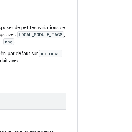
isposer de petites variations de
tags avec
LOCAL_MODULE_TAGS
,
t
eng
.
éfini par défaut sur
optional
.
oduit avec